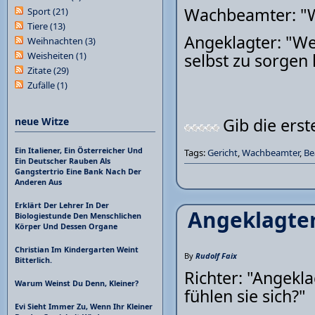
Wachbeamter: "Wa
Sport
(21)
Tiere
(13)
Angeklagter: "Wei
Weihnachten
(3)
Weisheiten
(1)
selbst zu sorgen 
Zitate
(29)
Zufälle
(1)
Gib die ers
neue Witze
Ein Italiener, Ein Österreicher Und
Tags:
Gericht
,
Wachbeamter
,
Be
Ein Deutscher Rauben Als
Gangstertrio Eine Bank Nach Der
Anderen Aus
Erklärt Der Lehrer In Der
Angeklagter,
Biologiestunde Den Menschlichen
Körper Und Dessen Organe
Christian Im Kindergarten Weint
By
Rudolf Faix
Bitterlich.
Richter: "Angekla
Warum Weinst Du Denn, Kleiner?
fühlen sie sich?"
Evi Sieht Immer Zu, Wenn Ihr Kleiner