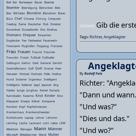
Ball
Bar
Barkeeper
Bauer
Beamte
Beamter
Beerdigung
Betrunken
Bett
Blondine
Bier
Bill Gates
Blondinen
Boxer
Chef
Büro
Chinese
Chirurg
Computer
Gib die ers
Cowboy
Dame
Deutscher
Dick
Direktor
Dummheit
Düsseldorfer
Ehe
Ehefrau
Ehemann
Ehepaar
Einparken
Tags:
Richter
,
Angeklagter
Engländer
Fee
Feldwebel
Feuerwehr
Finanzamt
Flughafen
Flugzeug
Franzose
Frau
Frauen
Freund
Freunde
Freundin
Frosch
Fußball
Fußballer
Angeklagte
Gefängnis
Gehirn
Geld
General
Gericht
Gott
Geschäftsmann
Golf
Grenze
Heer
By
Rudolf Faix
Heiraten
Himmel
Hochzeit
Hölle
Hotline
Hund
Indianer
Ingenieur
Intelligent
Richter: "Angekla
Intelligenz
Italiener
Jagd
Japaner
Jörg
Haider
Junge
Jungfrau
Kamel
Kanada
"Dann und wann.
Kind
Kinder
Kannibalen
Kaserne
Kino
Klopapier
Kneipe
Kölner
Kompanie
"Und was?"
Kondom
Kopf
Kopfschmerzen
Krankenhaus
Krankenschwester
"Dies und das."
Kühlschrank
Laptop
Lehrer
Lehrerin
Lehrling
Leiche
Leutnant
Licht
Liebe
LKW
"Und wo?"
Mann
Männer
Mädchen
Manager
Mutter
Microsoft
Mittelstürmer
Mond