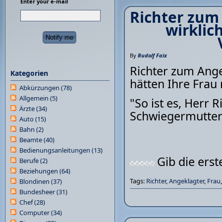
Enter your e-mail
Richter zum
wirklic
By
Rudolf Faix
Richter zum Ange
Kategorien
hätten Ihre Frau
Abkürzungen
(78)
Allgemein
(5)
"So ist es, Herr R
Ärzte
(34)
Schwiegermutter g
Auto
(15)
Bahn
(2)
Beamte
(40)
Bedienungsanleitungen
(13)
Gib die ers
Berufe
(2)
Beziehungen
(64)
Tags:
Richter
,
Angeklagter
,
Frau
Blondinen
(37)
Bundesheer
(31)
Chef
(28)
Computer
(34)