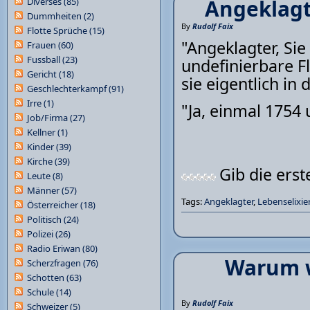
Angeklagte
Diverses
(85)
Dummheiten
(2)
By
Rudolf Faix
Flotte Sprüche
(15)
"Angeklagter, Sie 
Frauen
(60)
Fussball
(23)
undefinierbare Fl
Gericht
(18)
sie eigentlich in
Geschlechterkampf
(91)
Irre
(1)
"Ja, einmal 1754
Job/Firma
(27)
Kellner
(1)
Kinder
(39)
Kirche
(39)
Gib die ers
Leute
(8)
Männer
(57)
Tags:
Angeklagter
,
Lebenselixie
Österreicher
(18)
Politisch
(24)
Polizei
(26)
Radio Eriwan
(80)
Warum w
Scherzfragen
(76)
Schotten
(63)
Schule
(14)
By
Rudolf Faix
Schweizer
(5)