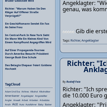
Bruder Gewickelt Wird
Angeklagter: "Wi
genau, was kommt.
Richter: "Warum Haben Sie Den
Kläger Auf Offener Straße
Verprügelt?"
Ein Geschäftsmann Sendet Ein Fax
An Seine Frau
Gib die ers
Im Central-Park In New York Sieht
Ein Mann Wie Ein Kleines Kind Von
Tags:
Richter
,
Angeklagter
Einem Kampfhund Angegriffen Wird
Auf Einer Propaganda-Tournee
Durch Amerika Besucht Präsident
George Bush Eine Schule
Richter: "I
Das Betagte Ehepaar Feiert Goldene
Anklag
Hochzeit
By
Rudolf Faix
TagCloud
Richter: "Ich spr
Adam Und Eva
Airlines
Alkohol
Alkoholiker
die 10.000 Euro 
Amerikaner
Angeklagter
Angestellter
Angler
Anwalt
Arbeit
Arbeiten
Arbeitslos
Angeklagter: "Pr
Arzt
Arsch
Auto
Autofahrer
Baby
Bäcker