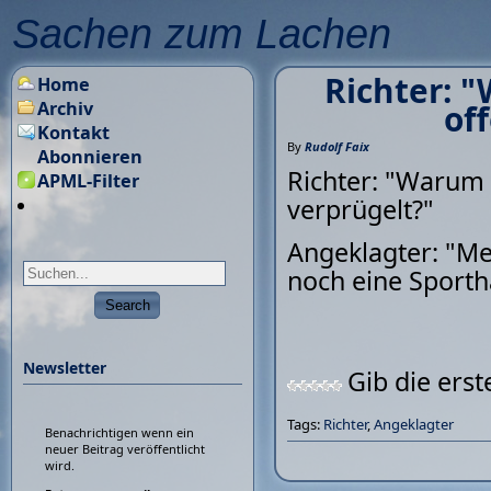
Sachen zum Lachen
Richter: 
Home
Archiv
of
Kontakt
By
Rudolf Faix
Abonnieren
Richter: "Warum 
APML-Filter
verprügelt?"
Angeklagter: "Me
noch eine Sporth
Newsletter
Gib die ers
Tags:
Richter
,
Angeklagter
Benachrichtigen wenn ein
neuer Beitrag veröffentlicht
wird.