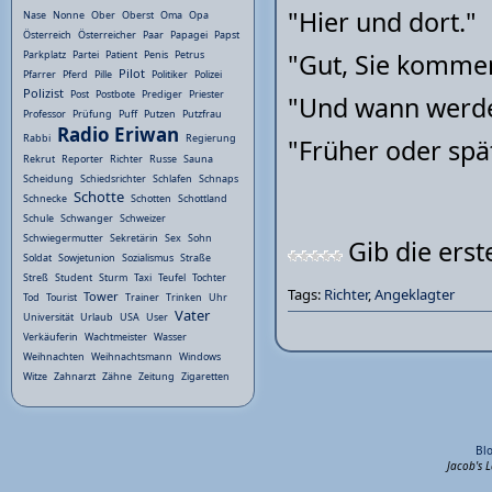
"Hier und dort."
Nase
Nonne
Ober
Oberst
Oma
Opa
Österreich
Österreicher
Paar
Papagei
Papst
"Gut, Sie kommen
Parkplatz
Partei
Patient
Penis
Petrus
Pilot
Pfarrer
Pferd
Pille
Politiker
Polizei
Polizist
Post
Postbote
Prediger
Priester
"Und wann werde 
Professor
Prüfung
Puff
Putzen
Putzfrau
Radio Eriwan
Rabbi
Regierung
"Früher oder spät
Rekrut
Reporter
Richter
Russe
Sauna
Scheidung
Schiedsrichter
Schlafen
Schnaps
Schotte
Schnecke
Schotten
Schottland
Schule
Schwanger
Schweizer
Schwiegermutter
Sekretärin
Sex
Sohn
Gib die ers
Soldat
Sowjetunion
Sozialismus
Straße
Streß
Student
Sturm
Taxi
Teufel
Tochter
Tags:
Richter
,
Angeklagter
Tower
Tod
Tourist
Trainer
Trinken
Uhr
Vater
Universität
Urlaub
USA
User
Verkäuferin
Wachtmeister
Wasser
Weihnachten
Weihnachtsmann
Windows
Witze
Zahnarzt
Zähne
Zeitung
Zigaretten
Bl
Jacob's 