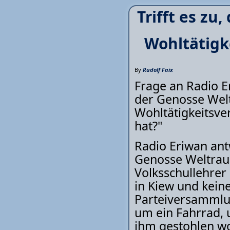
Trifft es zu
Wohltätigk
By
Rudolf Faix
Frage an Radio Er
der Genosse Welt
Wohltätigkeitsve
hat?"
Radio Eriwan antw
Genosse Weltrau
Volksschullehrer
in Kiew und kein
Parteiversammlun
um ein Fahrrad, 
ihm gestohlen w