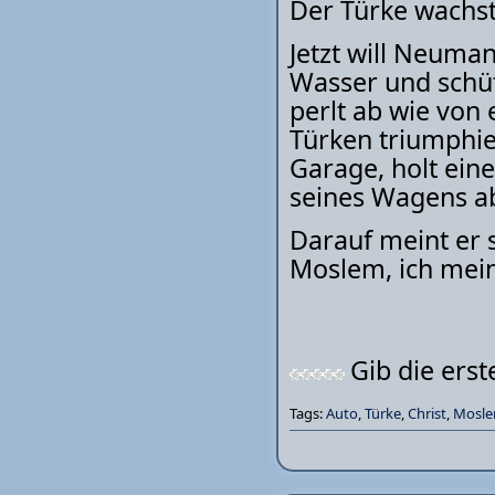
Der Türke wachst 
Jetzt will Neuma
Wasser und schü
perlt ab wie von
Türken triumphie
Garage, holt ein
seines Wagens a
Darauf meint er s
Moslem, ich mei
Gib die ers
Tags:
Auto
,
Türke
,
Christ
,
Mosl