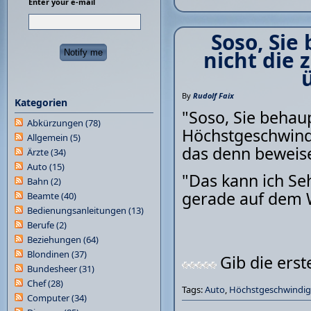
Enter your e-mail
Soso, Sie
nicht die 
By
Rudolf Faix
Kategorien
"Soso, Sie behaup
Abkürzungen
(78)
Höchstgeschwindi
Allgemein
(5)
das denn beweis
Ärzte
(34)
Auto
(15)
"Das kann ich Se
Bahn
(2)
gerade auf dem 
Beamte
(40)
Bedienungsanleitungen
(13)
Berufe
(2)
Beziehungen
(64)
Blondinen
(37)
Gib die ers
Bundesheer
(31)
Chef
(28)
Tags:
Auto
,
Höchstgeschwindig
Computer
(34)