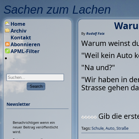
Sachen zum Lachen
Waru
Home
Archiv
By
Rudolf Faix
Kontakt
Warum weinst du
Abonnieren
APML-Filter
"Weil kein Auto 
"Na und?"
"Wir haben in de
Strasse gehen dar
Newsletter
Gib die ers
Benachrichtigen wenn ein
neuer Beitrag veröffentlicht
Tags:
Schule
,
Auto
,
Straße
wird.