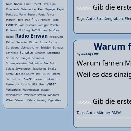
Nase
Nonne
Ober
Oberst
Oma
Opa
Gib die ers
Österreich
Österreicher
Paar
Papagei
Papst
Parkplatz
Partei
Patient
Penis
Petrus
Tags:
Auto
,
Straßengraben
,
Pfe
Pilot
Pfarrer
Pferd
Pille
Politiker
Polizei
Polizist
Post
Postbote
Prediger
Priester
Professor
Prüfung
Puff
Putzen
Putzfrau
Radio Eriwan
Rabbi
Regierung
Warum f
Rekrut
Reporter
Richter
Russe
Sauna
Scheidung
Schiedsrichter
Schlafen
Schnaps
Schotte
Schnecke
Schotten
Schottland
By
Rudolf Faix
Schule
Schwanger
Schweizer
Warum fahren M
Schwiegermutter
Sekretärin
Sex
Sohn
Soldat
Sowjetunion
Sozialismus
Straße
Weil es das einzi
Streß
Student
Sturm
Taxi
Teufel
Tochter
Tower
Tod
Tourist
Trainer
Trinken
Uhr
Vater
Universität
Urlaub
USA
User
Verkäuferin
Wachtmeister
Wasser
Weihnachten
Weihnachtsmann
Windows
Gib die ers
Witze
Zahnarzt
Zähne
Zeitung
Zigaretten
Tags:
Auto
,
Männer
,
BMW