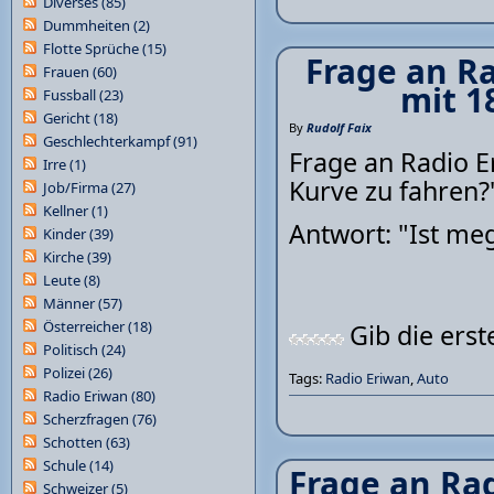
Diverses
(85)
Dummheiten
(2)
Flotte Sprüche
(15)
Frage an Ra
Frauen
(60)
mit 1
Fussball
(23)
Gericht
(18)
By
Rudolf Faix
Geschlechterkampf
(91)
Frage an Radio Er
Irre
(1)
Kurve zu fahren?
Job/Firma
(27)
Kellner
(1)
Antwort: "Ist meg
Kinder
(39)
Kirche
(39)
Leute
(8)
Männer
(57)
Österreicher
(18)
Gib die ers
Politisch
(24)
Polizei
(26)
Tags:
Radio Eriwan
,
Auto
Radio Eriwan
(80)
Scherzfragen
(76)
Schotten
(63)
Schule
(14)
Frage an Rad
Schweizer
(5)