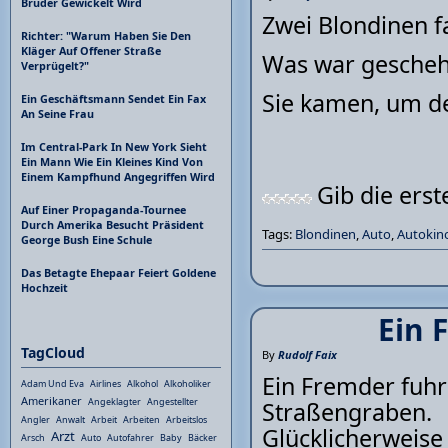
Bruder Gewickelt Wird
Zwei Blondinen f
Richter: "Warum Haben Sie Den
Kläger Auf Offener Straße
Was war gesche
Verprügelt?"
Sie kamen, um de
Ein Geschäftsmann Sendet Ein Fax
An Seine Frau
Im Central-Park In New York Sieht
Ein Mann Wie Ein Kleines Kind Von
Einem Kampfhund Angegriffen Wird
Gib die ers
Auf Einer Propaganda-Tournee
Durch Amerika Besucht Präsident
Tags:
Blondinen
,
Auto
,
Autokin
George Bush Eine Schule
Das Betagte Ehepaar Feiert Goldene
Hochzeit
Ein 
TagCloud
By
Rudolf Faix
Ein Fremder fuhr
Adam Und Eva
Airlines
Alkohol
Alkoholiker
Amerikaner
Angeklagter
Angestellter
Straßengraben.
Angler
Anwalt
Arbeit
Arbeiten
Arbeitslos
Glücklicherweise
Arzt
Arsch
Auto
Autofahrer
Baby
Bäcker