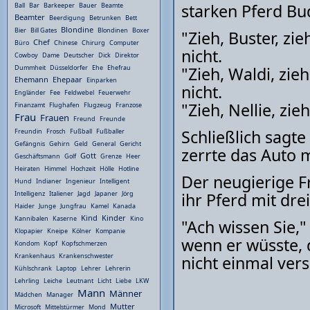
starken Pferd Bu
Ball
Bar
Barkeeper
Bauer
Beamte
Beamter
Beerdigung
Betrunken
Bett
Blondine
Bier
Bill Gates
Blondinen
Boxer
"Zieh, Buster, zi
Chef
Büro
Chinese
Chirurg
Computer
nicht.
Cowboy
Dame
Deutscher
Dick
Direktor
"Zieh, Waldi, zie
Dummheit
Düsseldorfer
Ehe
Ehefrau
Ehemann
Ehepaar
Einparken
nicht.
Engländer
Fee
Feldwebel
Feuerwehr
"Zieh, Nellie, zi
Finanzamt
Flughafen
Flugzeug
Franzose
Frau
Frauen
Freund
Freunde
Schließlich sagte
Freundin
Frosch
Fußball
Fußballer
Gefängnis
Gehirn
Geld
General
Gericht
zerrte das Auto 
Gott
Geschäftsmann
Golf
Grenze
Heer
Heiraten
Himmel
Hochzeit
Hölle
Hotline
Der neugierige 
Hund
Indianer
Ingenieur
Intelligent
ihr Pferd mit dr
Intelligenz
Italiener
Jagd
Japaner
Jörg
Haider
Junge
Jungfrau
Kamel
Kanada
Kind
Kinder
Kannibalen
Kaserne
Kino
"Ach wissen Sie,"
Klopapier
Kneipe
Kölner
Kompanie
wenn er wüsste, d
Kondom
Kopf
Kopfschmerzen
Krankenhaus
Krankenschwester
nicht einmal ver
Kühlschrank
Laptop
Lehrer
Lehrerin
Lehrling
Leiche
Leutnant
Licht
Liebe
LKW
Mann
Männer
Mädchen
Manager
Mutter
Microsoft
Mittelstürmer
Mond