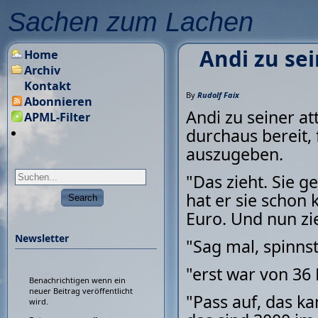
Sachen zum Lachen
Andi zu se
Home
Archiv
Kontakt
By
Rudolf Faix
Abonnieren
Andi zu seiner at
APML-Filter
durchaus bereit, 
auszugeben.
"Das zieht. Sie g
hat er sie schon
Euro. Und nun zi
Newsletter
"Sag mal, spinnst
"erst war von 36 Mi
Benachrichtigen wenn ein
neuer Beitrag veröffentlicht
"Pass auf, das ka
wird.