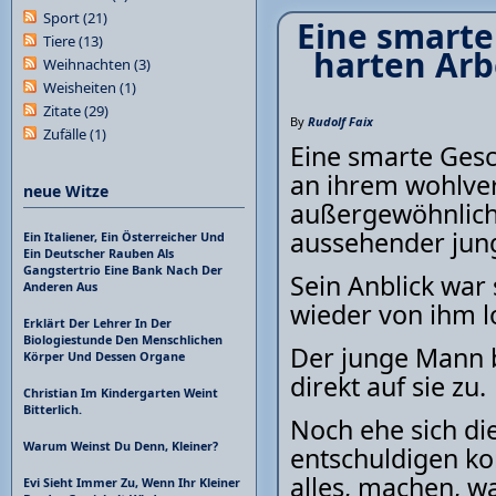
Sport
(21)
Eine smarte
Tiere
(13)
harten Arb
Weihnachten
(3)
Weisheiten
(1)
Zitate
(29)
By
Rudolf Faix
Zufälle
(1)
Eine smarte Gesc
an ihrem wohlver
neue Witze
außergewöhnlich
aussehender jung
Ein Italiener, Ein Österreicher Und
Ein Deutscher Rauben Als
Gangstertrio Eine Bank Nach Der
Sein Anblick war 
Anderen Aus
wieder von ihm l
Erklärt Der Lehrer In Der
Biologiestunde Den Menschlichen
Der junge Mann b
Körper Und Dessen Organe
direkt auf sie zu.
Christian Im Kindergarten Weint
Bitterlich.
Noch ehe sich die
Warum Weinst Du Denn, Kleiner?
entschuldigen kon
alles, machen, wa
Evi Sieht Immer Zu, Wenn Ihr Kleiner