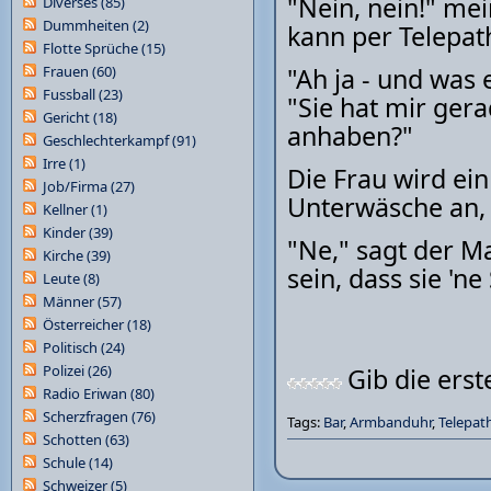
"Nein, nein!" mei
Diverses
(85)
Dummheiten
(2)
kann per Telepat
Flotte Sprüche
(15)
Frauen
(60)
"Ah ja - und was 
Fussball
(23)
"Sie hat mir ger
Gericht
(18)
anhaben?"
Geschlechterkampf
(91)
Irre
(1)
Die Frau wird ein
Job/Firma
(27)
Unterwäsche an, 
Kellner
(1)
Kinder
(39)
"Ne," sagt der Ma
Kirche
(39)
sein, dass sie 'ne
Leute
(8)
Männer
(57)
Österreicher
(18)
Politisch
(24)
Polizei
(26)
Gib die ers
Radio Eriwan
(80)
Scherzfragen
(76)
Tags:
Bar
,
Armbanduhr
,
Telepat
Schotten
(63)
Schule
(14)
Schweizer
(5)