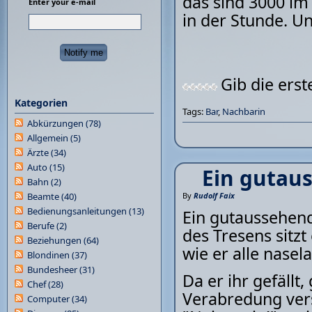
das sind 3000 im
Enter your e-mail
in der Stunde. Und
Gib die ers
Kategorien
Tags:
Bar
,
Nachbarin
Abkürzungen
(78)
Allgemein
(5)
Ärzte
(34)
Auto
(15)
Ein gutau
Bahn
(2)
Beamte
(40)
By
Rudolf Faix
Bedienungsanleitungen
(13)
Ein gutaussehend
Berufe
(2)
des Tresens sitzt
Beziehungen
(64)
wie er alle nase
Blondinen
(37)
Bundesheer
(31)
Da er ihr gefällt,
Chef
(28)
Verabredung ver
Computer
(34)