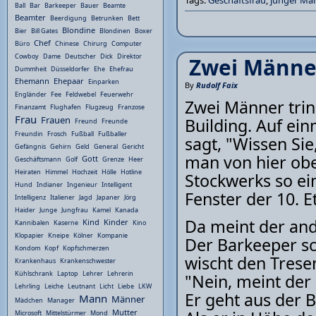
Tags:
Geschäftsfrau
,
junger Ma
Ball
Bar
Barkeeper
Bauer
Beamte
Beamter
Beerdigung
Betrunken
Bett
Blondine
Bier
Bill Gates
Blondinen
Boxer
Chef
Büro
Chinese
Chirurg
Computer
Cowboy
Dame
Deutscher
Dick
Direktor
Zwei Männer
Dummheit
Düsseldorfer
Ehe
Ehefrau
Ehemann
Ehepaar
Einparken
By
Rudolf Faix
Engländer
Fee
Feldwebel
Feuerwehr
Zwei Männer trin
Finanzamt
Flughafen
Flugzeug
Franzose
Frau
Frauen
Building. Auf ei
Freund
Freunde
Freundin
Frosch
Fußball
Fußballer
sagt, "Wissen Si
Gefängnis
Gehirn
Geld
General
Gericht
man von hier obe
Gott
Geschäftsmann
Golf
Grenze
Heer
Heiraten
Himmel
Hochzeit
Hölle
Hotline
Stockwerks so e
Hund
Indianer
Ingenieur
Intelligent
Fenster der 10. E
Intelligenz
Italiener
Jagd
Japaner
Jörg
Haider
Junge
Jungfrau
Kamel
Kanada
Da meint der ande
Kind
Kinder
Kannibalen
Kaserne
Kino
Klopapier
Kneipe
Kölner
Kompanie
Der Barkeeper sc
Kondom
Kopf
Kopfschmerzen
wischt den Trese
Krankenhaus
Krankenschwester
Kühlschrank
Laptop
Lehrer
Lehrerin
"Nein, meint der
Lehrling
Leiche
Leutnant
Licht
Liebe
LKW
Er geht aus der 
Mann
Männer
Mädchen
Manager
Mutter
Microsoft
Mittelstürmer
Mond