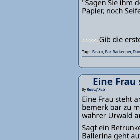
"Sagen Sie ihm d
Papier, noch Seif
Gib die ers
Tags:
Bistro
,
Bar
,
Barkeeper
,
Da
Eine Frau 
By
Rudolf Faix
Eine Frau steht a
bemerk bar zu ma
wahrer Urwald an
Sagt ein Betrunk
Ballerina geht au