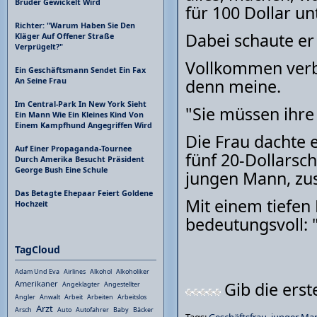
Bruder Gewickelt Wird
für 100 Dollar u
Richter: "Warum Haben Sie Den
Dabei schaute er
Kläger Auf Offener Straße
Verprügelt?"
Vollkommen verbl
Ein Geschäftsmann Sendet Ein Fax
denn meine.
An Seine Frau
Im Central-Park In New York Sieht
"Sie müssen ihre
Ein Mann Wie Ein Kleines Kind Von
Einem Kampfhund Angegriffen Wird
Die Frau dachte 
Auf Einer Propaganda-Tournee
fünf 20-Dollarsch
Durch Amerika Besucht Präsident
George Bush Eine Schule
jungen Mann, zu
Das Betagte Ehepaar Feiert Goldene
Mit einem tiefen
Hochzeit
bedeutungsvoll:
TagCloud
Adam Und Eva
Airlines
Alkohol
Alkoholiker
Gib die ers
Amerikaner
Angeklagter
Angestellter
Angler
Anwalt
Arbeit
Arbeiten
Arbeitslos
Arzt
Arsch
Auto
Autofahrer
Baby
Bäcker