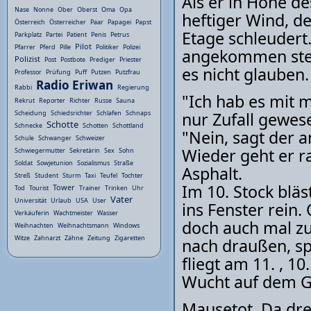
Als er in Höhe de
Nase
Nonne
Ober
Oberst
Oma
Opa
heftiger Wind, d
Österreich
Österreicher
Paar
Papagei
Papst
Etage schleudert
Parkplatz
Partei
Patient
Penis
Petrus
Pilot
Pfarrer
Pferd
Pille
Politiker
Polizei
angekommen steh
Polizist
Post
Postbote
Prediger
Priester
es nicht glauben.
Professor
Prüfung
Puff
Putzen
Putzfrau
Radio Eriwan
Rabbi
Regierung
"Ich hab es mit 
Rekrut
Reporter
Richter
Russe
Sauna
nur Zufall gewese
Scheidung
Schiedsrichter
Schlafen
Schnaps
Schotte
Schnecke
Schotten
Schottland
"Nein, sagt der 
Schule
Schwanger
Schweizer
Wieder geht er r
Schwiegermutter
Sekretärin
Sex
Sohn
Soldat
Sowjetunion
Sozialismus
Straße
Asphalt.
Streß
Student
Sturm
Taxi
Teufel
Tochter
Im 10. Stock blä
Tower
Tod
Tourist
Trainer
Trinken
Uhr
Vater
Universität
Urlaub
USA
User
ins Fenster rei
Verkäuferin
Wachtmeister
Wasser
doch auch mal zu
Weihnachten
Weihnachtsmann
Windows
Witze
Zahnarzt
Zähne
Zeitung
Zigaretten
nach draußen, sp
fliegt am 11. , 10
Wucht auf dem G
Mausetot. Da dr