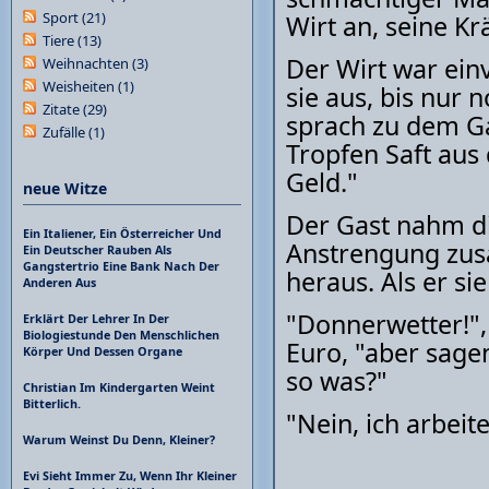
Sport
(21)
Wirt an, seine Kr
Tiere
(13)
Der Wirt war ein
Weihnachten
(3)
Weisheiten
(1)
sie aus, bis nur 
Zitate
(29)
sprach zu dem Ga
Zufälle
(1)
Tropfen Saft aus
Geld."
neue Witze
Der Gast nahm di
Ein Italiener, Ein Österreicher Und
Anstrengung zus
Ein Deutscher Rauben Als
Gangstertrio Eine Bank Nach Der
heraus. Als er sie
Anderen Aus
"Donnerwetter!",
Erklärt Der Lehrer In Der
Biologiestunde Den Menschlichen
Euro, "aber sage
Körper Und Dessen Organe
so was?"
Christian Im Kindergarten Weint
Bitterlich.
"Nein, ich arbei
Warum Weinst Du Denn, Kleiner?
Evi Sieht Immer Zu, Wenn Ihr Kleiner