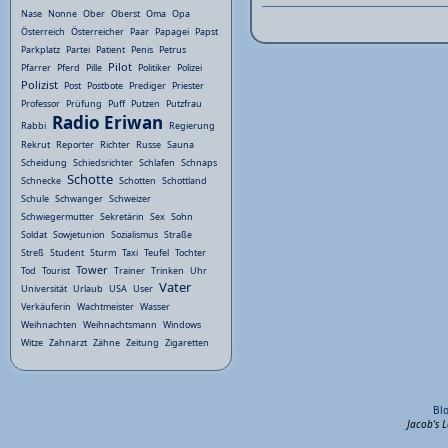
Nase
Nonne
Ober
Oberst
Oma
Opa
Österreich
Österreicher
Paar
Papagei
Papst
Parkplatz
Partei
Patient
Penis
Petrus
Pilot
Pfarrer
Pferd
Pille
Politiker
Polizei
Polizist
Post
Postbote
Prediger
Priester
Professor
Prüfung
Puff
Putzen
Putzfrau
Radio Eriwan
Rabbi
Regierung
Rekrut
Reporter
Richter
Russe
Sauna
Scheidung
Schiedsrichter
Schlafen
Schnaps
Schotte
Schnecke
Schotten
Schottland
Schule
Schwanger
Schweizer
Schwiegermutter
Sekretärin
Sex
Sohn
Soldat
Sowjetunion
Sozialismus
Straße
Streß
Student
Sturm
Taxi
Teufel
Tochter
Tower
Tod
Tourist
Trainer
Trinken
Uhr
Vater
Universität
Urlaub
USA
User
Verkäuferin
Wachtmeister
Wasser
Weihnachten
Weihnachtsmann
Windows
Witze
Zahnarzt
Zähne
Zeitung
Zigaretten
Bl
Jacob's 