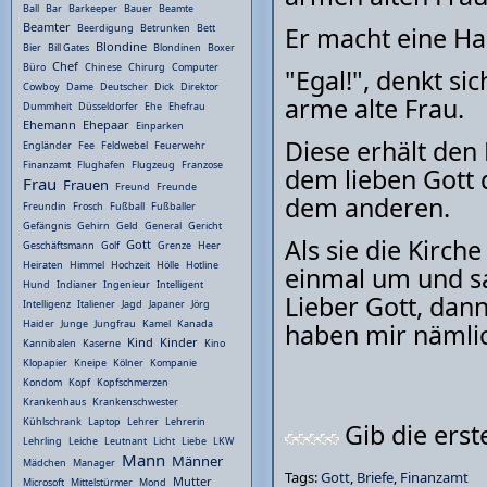
Ball
Bar
Barkeeper
Bauer
Beamte
Beamter
Er macht eine Ha
Beerdigung
Betrunken
Bett
Blondine
Bier
Bill Gates
Blondinen
Boxer
Chef
Büro
Chinese
Chirurg
Computer
"Egal!", denkt si
Cowboy
Dame
Deutscher
Dick
Direktor
arme alte Frau.
Dummheit
Düsseldorfer
Ehe
Ehefrau
Ehemann
Ehepaar
Einparken
Diese erhält den 
Engländer
Fee
Feldwebel
Feuerwehr
Finanzamt
Flughafen
Flugzeug
Franzose
dem lieben Gott 
Frau
Frauen
Freund
Freunde
dem anderen.
Freundin
Frosch
Fußball
Fußballer
Gefängnis
Gehirn
Geld
General
Gericht
Als sie die Kirche
Gott
Geschäftsmann
Golf
Grenze
Heer
Heiraten
Himmel
Hochzeit
Hölle
Hotline
einmal um und sa
Hund
Indianer
Ingenieur
Intelligent
Lieber Gott, dann
Intelligenz
Italiener
Jagd
Japaner
Jörg
Haider
Junge
Jungfrau
Kamel
Kanada
haben mir nämlic
Kind
Kinder
Kannibalen
Kaserne
Kino
Klopapier
Kneipe
Kölner
Kompanie
Kondom
Kopf
Kopfschmerzen
Krankenhaus
Krankenschwester
Kühlschrank
Laptop
Lehrer
Lehrerin
Gib die ers
Lehrling
Leiche
Leutnant
Licht
Liebe
LKW
Mann
Männer
Mädchen
Manager
Tags:
Gott
,
Briefe
,
Finanzamt
Mutter
Microsoft
Mittelstürmer
Mond