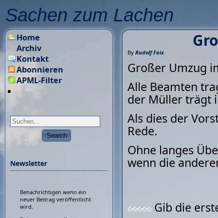
Sachen zum Lachen
Gro
Home
Archiv
By
Rudolf Faix
Kontakt
Großer Umzug im
Abonnieren
APML-Filter
Alle Beamten tra
der Müller trägt
Als dies der Vors
Rede.
Ohne langes Über
wenn die anderen
Newsletter
Benachrichtigen wenn ein
neuer Beitrag veröffentlicht
Gib die ers
wird.