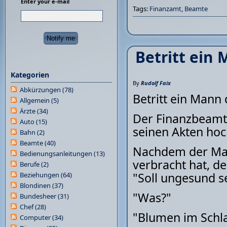
Enter your e-mail
Tags:
Finanzamt
,
Beamte
Betritt ein
Kategorien
By
Rudolf Faix
Abkürzungen
(78)
Betritt ein Mann
Allgemein
(5)
Ärzte
(34)
Der Finanzbeamte
Auto
(15)
seinen Akten hoc
Bahn
(2)
Beamte
(40)
Nachdem der Man
Bedienungsanleitungen
(13)
verbracht hat, d
Berufe
(2)
"Soll ungesund se
Beziehungen
(64)
Blondinen
(37)
"Was?"
Bundesheer
(31)
Chef
(28)
"Blumen im Schl
Computer
(34)