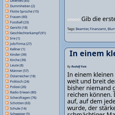
Diverses
(85)
Dummheiten
(2)
Flotte Sprüche
(15)
Frauen
(60)
Gib die ers
Fussball
(23)
Gericht
(18)
Tags:
Beamter
,
Finanzamt
,
Blu
Geschlechterkampf
(91)
Irre
(1)
Job/Firma
(27)
Kellner
(1)
In einem kl
Kinder
(39)
Kirche
(39)
Leute
(8)
By
Rudolf Faix
Männer
(57)
In einem kleinen
Österreicher
(18)
weit und breit de
Politisch
(24)
bisher niemand g
Polizei
(26)
Radio Eriwan
(80)
reichen können. D
Scherzfragen
(76)
auf, auf dem je
Schotten
(63)
wurde, der stärke
Schule
(14)
schmächtiger Man
Schweizer
(5)