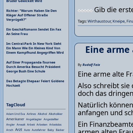
Bruder Gewickelt Wird
Gib die ers
Richter: "Warum Haben Sie Den
Kläger Auf Offener Straße
Verprügelt?"
Tags:
Wirthaustour
,
Kneipe
,
Fin
Ein Geschäftsmann Sendet Ein Fax
An Seine Frau
Im Central-Park In New York Sieht
Eine arme 
Ein Mann Wie Ein Kleines Kind Von
Einem Kampfhund Angegriffen Wird
Auf Einer Propaganda-Tournee
By
Rudolf Faix
Durch Amerika Besucht Präsident
George Bush Eine Schule
Eine arme alte Fr
Das Betagte Ehepaar Feiert Goldene
Also schreibt sie
Hochzeit
doch das dringen
Natürlich können 
TagCloud
anfangen und sch
Adam Und Eva
Airlines
Alkohol
Alkoholiker
Amerikaner
Angeklagter
Angestellter
Ein Finanzbeamter
Angler
Anwalt
Arbeit
Arbeiten
Arbeitslos
Arzt
armen alten Frau
Arsch
Auto
Autofahrer
Baby
Bäcker