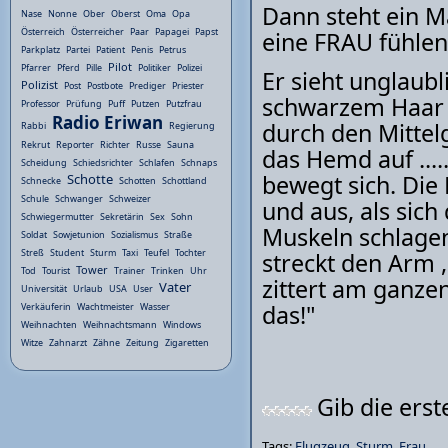
Dann steht ein Ma
Nase
Nonne
Ober
Oberst
Oma
Opa
Österreich
Österreicher
Paar
Papagei
Papst
eine FRAU fühlen 
Parkplatz
Partei
Patient
Penis
Petrus
Pilot
Pfarrer
Pferd
Pille
Politiker
Polizei
Er sieht unglaubl
Polizist
Post
Postbote
Prediger
Priester
schwarzem Haar 
Professor
Prüfung
Puff
Putzen
Putzfrau
Radio Eriwan
durch den Mittel
Rabbi
Regierung
Rekrut
Reporter
Richter
Russe
Sauna
das Hemd auf ....
Scheidung
Schiedsrichter
Schlafen
Schnaps
bewegt sich. Die
Schotte
Schnecke
Schotten
Schottland
Schule
Schwanger
Schweizer
und aus, als sich
Schwiegermutter
Sekretärin
Sex
Sohn
Muskeln schlagen 
Soldat
Sowjetunion
Sozialismus
Straße
Streß
Student
Sturm
Taxi
Teufel
Tochter
streckt den Arm ,
Tower
Tod
Tourist
Trainer
Trinken
Uhr
zittert am ganzen Kö
Vater
Universität
Urlaub
USA
User
das!"
Verkäuferin
Wachtmeister
Wasser
Weihnachten
Weihnachtsmann
Windows
Witze
Zahnarzt
Zähne
Zeitung
Zigaretten
Gib die ers
Tags:
Flugzeug
,
Sturm
,
Frau