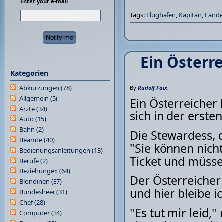
Enter your e-mail
Tags:
Flughafen
,
Kapitän
,
Land
Ein Österr
Kategorien
Abkürzungen
(78)
By
Rudolf Faix
Allgemein
(5)
Ein Österreicher 
Ärzte
(34)
sich in der ersten
Auto
(15)
Bahn
(2)
Die Stewardess, d
Beamte
(40)
"Sie können nicht
Bedienungsanleitungen
(13)
Ticket und müsse
Berufe
(2)
Beziehungen
(64)
Der Österreicher 
Blondinen
(37)
und hier bleibe i
Bundesheer
(31)
Chef
(28)
"Es tut mir leid,"
Computer
(34)