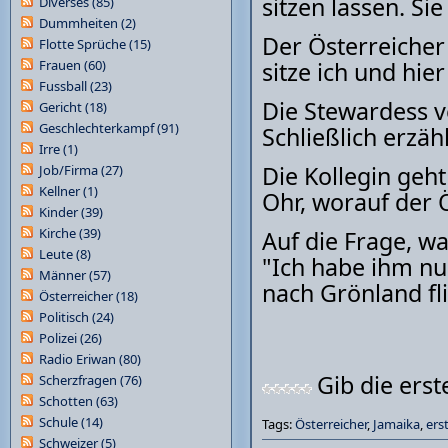
sitzen lassen. Si
Diverses
(85)
Dummheiten
(2)
Der Österreicher 
Flotte Sprüche
(15)
Frauen
(60)
sitze ich und hier
Fussball
(23)
Die Stewardess v
Gericht
(18)
Geschlechterkampf
(91)
Schließlich erzäh
Irre
(1)
Die Kollegin geht
Job/Firma
(27)
Kellner
(1)
Ohr, worauf der Ö
Kinder
(39)
Kirche
(39)
Auf die Frage, wa
Leute
(8)
"Ich habe ihm nu
Männer
(57)
nach Grönland fli
Österreicher
(18)
Politisch
(24)
Polizei
(26)
Radio Eriwan
(80)
Gib die ers
Scherzfragen
(76)
Schotten
(63)
Schule
(14)
Tags:
Österreicher
,
Jamaika
,
ers
Schweizer
(5)