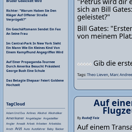
"Petrus wird dir 
Bruder Gewickelt Wird
sich an Bill Gate
Richter: "Warum Haben Sie Den
geleistet?"
Kläger Auf Offener Straße
Verprügelt?"
Bill Gates: "Erst
Ein Geschäftsmann Sendet Ein Fax
von meinem Plat
An Seine Frau
Im Central-Park In New York Sieht
Ein Mann Wie Ein Kleines Kind Von
Einem Kampfhund Angegriffen Wird
Gib die ers
Auf Einer Propaganda-Tournee
Durch Amerika Besucht Präsident
George Bush Eine Schule
Tags:
Theo Lieven
,
Marc Andre
Das Betagte Ehepaar Feiert Goldene
Hochzeit
Auf eine
TagCloud
Flugze
Adam Und Eva
Airlines
Alkohol
Alkoholiker
By
Rudolf Faix
Amerikaner
Angeklagter
Angestellter
Angler
Anwalt
Arbeit
Arbeiten
Arbeitslos
Auf einem Transa
Arzt
Arsch
Auto
Autofahrer
Baby
Bäcker