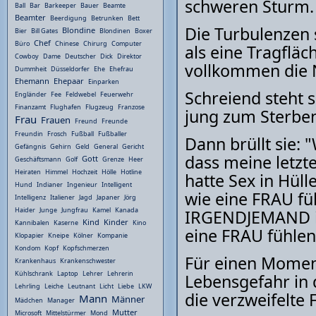
schweren Sturm.
Ball
Bar
Barkeeper
Bauer
Beamte
Beamter
Beerdigung
Betrunken
Bett
Die Turbulenzen 
Blondine
Bier
Bill Gates
Blondinen
Boxer
Chef
Büro
Chinese
Chirurg
Computer
als eine Tragfläc
Cowboy
Dame
Deutscher
Dick
Direktor
vollkommen die 
Dummheit
Düsseldorfer
Ehe
Ehefrau
Ehemann
Ehepaar
Einparken
Schreiend steht s
Engländer
Fee
Feldwebel
Feuerwehr
Finanzamt
Flughafen
Flugzeug
Franzose
jung zum Sterben
Frau
Frauen
Freund
Freunde
Freundin
Frosch
Fußball
Fußballer
Dann brüllt sie: 
Gefängnis
Gehirn
Geld
General
Gericht
dass meine letzt
Gott
Geschäftsmann
Golf
Grenze
Heer
Heiraten
Himmel
Hochzeit
Hölle
Hotline
hatte Sex in Hüll
Hund
Indianer
Ingenieur
Intelligent
wie eine FRAU fühl
Intelligenz
Italiener
Jagd
Japaner
Jörg
Haider
Junge
Jungfrau
Kamel
Kanada
IRGENDJEMAND in
Kind
Kinder
Kannibalen
Kaserne
Kino
eine FRAU fühlen
Klopapier
Kneipe
Kölner
Kompanie
Kondom
Kopf
Kopfschmerzen
Für einen Moment
Krankenhaus
Krankenschwester
Kühlschrank
Laptop
Lehrer
Lehrerin
Lebensgefahr in d
Lehrling
Leiche
Leutnant
Licht
Liebe
LKW
die verzweifelte 
Mann
Männer
Mädchen
Manager
Mutter
Microsoft
Mittelstürmer
Mond