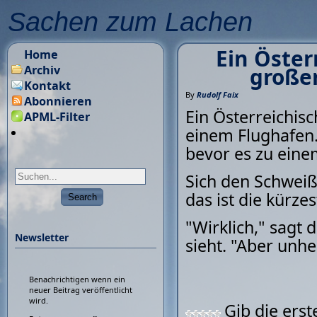
Sachen zum Lachen
Ein Öster
Home
Archiv
große
Kontakt
By
Rudolf Faix
Abonnieren
Ein Österreichis
APML-Filter
einem Flughafen.
bevor es zu eine
Sich den Schweiß 
das ist die kürze
"Wirklich," sagt 
Newsletter
sieht. "Aber unhei
Benachrichtigen wenn ein
neuer Beitrag veröffentlicht
wird.
Gib die ers