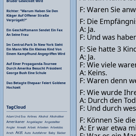
Bruder Gewickelt Wird
F: Waren Sie anw
Richter: "Warum Haben Sie Den
Kläger Auf Offener Straße
F: Die Empfängni
Verprügelt?"
A: Ja.
Ein Geschäftsmann Sendet Ein Fax
F: Und was haben
An Seine Frau
Im Central-Park In New York Sieht
F: Sie hatte 3 Kind
Ein Mann Wie Ein Kleines Kind Von
Einem Kampfhund Angegriffen Wird
A: Ja.
F: Wie viele war
Auf Einer Propaganda-Tournee
Durch Amerika Besucht Präsident
A: Keins.
George Bush Eine Schule
F: Waren denn w
Das Betagte Ehepaar Feiert Goldene
Hochzeit
F: Wie wurde Ihr
A: Durch den Tod
F: Und durch wes
TagCloud
Adam Und Eva
Airlines
Alkohol
Alkoholiker
F: Können Sie di
Amerikaner
Angeklagter
Angestellter
A: Er war etwa mi
Angler
Anwalt
Arbeit
Arbeiten
Arbeitslos
Arzt
F: War es ein Ma
Arsch
Auto
Autofahrer
Baby
Bäcker