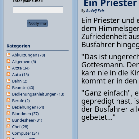
Ein Prieste
Enter your e-mail
By
Rudolf Faix
Ein Priester und
dem Himmelsgerich
Zufriedenheit aus
Busfahrer hingeg
Kategorien
"Das ist ungerech
Abkürzungen
(78)
Allgemein
(5)
Gottesmann. Der 
Ärzte
(34)
kam nie in die K
Auto
(15)
kommt er in den 
Bahn
(2)
Beamte
(40)
"Ganz einfach", e
Bedienungsanleitungen
(13)
gepredigt hast, 
Berufe
(2)
der Busfahrer all
Beziehungen
(64)
Blondinen
(37)
gebetet..."
Bundesheer
(31)
Chef
(28)
Computer
(34)