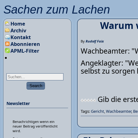
Sachen zum Lachen
Warum w
Home
Archiv
Kontakt
By
Rudolf Faix
Abonnieren
Wachbeamter: "Wa
APML-Filter
Angeklagter: "Wei
selbst zu sorgen 
Gib die ers
Newsletter
Tags:
Gericht
,
Wachbeamter
,
Be
Benachrichtigen wenn ein
neuer Beitrag veröffentlicht
wird.