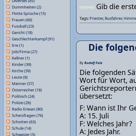
Diverses
(85)
Gib die ers
Dummheiten
(2)
Flotte Sprüche
(15)
Tags:
Priester
,
Busfahrer
,
Himme
Frauen
(60)
Fussball
(23)
Gericht
(18)
Geschlechterkampf
(91)
Die folgen
Irre
(1)
Job/Firma
(27)
Kellner
(1)
By
Rudolf Faix
Kinder
(39)
Die folgenden Sät
Kirche
(39)
Leute
(8)
Wort für Wort, 
Männer
(57)
Gerichtsreporter
Österreicher
(18)
übersetzt:
Politisch
(24)
Polizei
(26)
F: Wann ist Ihr G
Radio Eriwan
(80)
A: 15. Juli
Scherzfragen
(76)
F: Welches Jahr?
Schotten
(63)
Schule
(14)
A: Jedes Jahr.
Schweizer
(5)