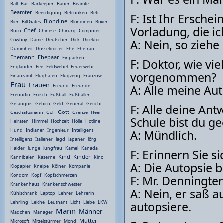
Ball
Bar
Barkeeper
Bauer
Beamte
Beamter
Beerdigung
Betrunken
Bett
F: Ist Ihr Ersch
Blondine
Bier
Bill Gates
Blondinen
Boxer
Vorladung, die i
Chef
Büro
Chinese
Chirurg
Computer
Cowboy
Dame
Deutscher
Dick
Direktor
A: Nein, so ziehe
Dummheit
Düsseldorfer
Ehe
Ehefrau
Ehemann
Ehepaar
Einparken
F: Doktor, wie vi
Engländer
Fee
Feldwebel
Feuerwehr
vorgenommen?
Finanzamt
Flughafen
Flugzeug
Franzose
Frau
Frauen
A: Alle meine Au
Freund
Freunde
Freundin
Frosch
Fußball
Fußballer
Gefängnis
Gehirn
Geld
General
Gericht
F: Alle deine An
Gott
Geschäftsmann
Golf
Grenze
Heer
Schule bist du g
Heiraten
Himmel
Hochzeit
Hölle
Hotline
Hund
Indianer
Ingenieur
Intelligent
A: Mündlich.
Intelligenz
Italiener
Jagd
Japaner
Jörg
Haider
Junge
Jungfrau
Kamel
Kanada
F: Erinnern Sie s
Kind
Kinder
Kannibalen
Kaserne
Kino
A: Die Autopsie 
Klopapier
Kneipe
Kölner
Kompanie
Kondom
Kopf
Kopfschmerzen
F: Mr. Denningte
Krankenhaus
Krankenschwester
A: Nein, er saß 
Kühlschrank
Laptop
Lehrer
Lehrerin
autopsiere.
Lehrling
Leiche
Leutnant
Licht
Liebe
LKW
Mann
Männer
Mädchen
Manager
Mutter
Microsoft
Mittelstürmer
Mond