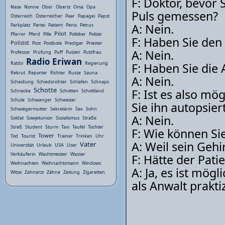
F: Doktor, bevor 
Nase
Nonne
Ober
Oberst
Oma
Opa
Puls gemessen?
Österreich
Österreicher
Paar
Papagei
Papst
A: Nein.
Parkplatz
Partei
Patient
Penis
Petrus
Pilot
Pfarrer
Pferd
Pille
Politiker
Polizei
F: Haben Sie den
Polizist
Post
Postbote
Prediger
Priester
A: Nein.
Professor
Prüfung
Puff
Putzen
Putzfrau
Radio Eriwan
Rabbi
Regierung
F: Haben Sie die
Rekrut
Reporter
Richter
Russe
Sauna
A: Nein.
Scheidung
Schiedsrichter
Schlafen
Schnaps
Schotte
F: Ist es also mö
Schnecke
Schotten
Schottland
Schule
Schwanger
Schweizer
Sie ihn autopsier
Schwiegermutter
Sekretärin
Sex
Sohn
A: Nein.
Soldat
Sowjetunion
Sozialismus
Straße
Streß
Student
Sturm
Taxi
Teufel
Tochter
F: Wie können Sie
Tower
Tod
Tourist
Trainer
Trinken
Uhr
A: Weil sein Geh
Vater
Universität
Urlaub
USA
User
Verkäuferin
Wachtmeister
Wasser
F: Hätte der Pat
Weihnachten
Weihnachtsmann
Windows
A: Ja, es ist mö
Witze
Zahnarzt
Zähne
Zeitung
Zigaretten
als Anwalt prakti