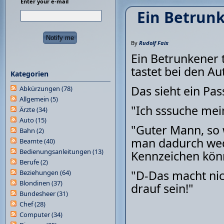
Enter your e-mail
Ein Betrunk
By
Rudolf Faix
Ein Betrunkener 
tastet bei den A
Kategorien
Das sieht ein Pas
Abkürzungen
(78)
Allgemein
(5)
"Ich sssuche mei
Ärzte
(34)
Auto
(15)
"Guter Mann, so 
Bahn
(2)
man dadurch wed
Beamte
(40)
Bedienungsanleitungen
(13)
Kennzeichen könn
Berufe
(2)
"D-Das macht nic
Beziehungen
(64)
Blondinen
(37)
drauf sein!"
Bundesheer
(31)
Chef
(28)
Computer
(34)