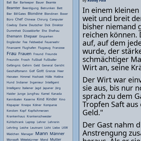
By
Rudolf Faix
Ball
Bar
Barkeeper
Bauer
Beamte
In einem kleinen
Beamter
Beerdigung
Betrunken
Bett
Blondine
Bier
Bill Gates
Blondinen
Boxer
weit und breit de
Chef
Büro
Chinese
Chirurg
Computer
bisher niemand g
Cowboy
Dame
Deutscher
Dick
Direktor
Dummheit
Düsseldorfer
Ehe
Ehefrau
reichen können. D
Ehemann
Ehepaar
Einparken
auf, auf dem je
Engländer
Fee
Feldwebel
Feuerwehr
Finanzamt
Flughafen
Flugzeug
Franzose
wurde, der stärke
Frau
Frauen
Freund
Freunde
schmächtiger Man
Freundin
Frosch
Fußball
Fußballer
Wirt an, seine Kr
Gefängnis
Gehirn
Geld
General
Gericht
Gott
Geschäftsmann
Golf
Grenze
Heer
Der Wirt war ein
Heiraten
Himmel
Hochzeit
Hölle
Hotline
Hund
Indianer
Ingenieur
Intelligent
sie aus, bis nur 
Intelligenz
Italiener
Jagd
Japaner
Jörg
sprach zu dem Ga
Haider
Junge
Jungfrau
Kamel
Kanada
Kind
Kinder
Kannibalen
Kaserne
Kino
Tropfen Saft aus
Klopapier
Kneipe
Kölner
Kompanie
Geld."
Kondom
Kopf
Kopfschmerzen
Krankenhaus
Krankenschwester
Der Gast nahm di
Kühlschrank
Laptop
Lehrer
Lehrerin
Lehrling
Leiche
Leutnant
Licht
Liebe
LKW
Anstrengung zus
Mann
Männer
Mädchen
Manager
Mutter
Microsoft
Mittelstürmer
Mond