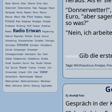
heraus. Als er sie
Nase
Nonne
Ober
Oberst
Oma
Opa
"Donnerwetter!",
Österreich
Österreicher
Paar
Papagei
Papst
Parkplatz
Partei
Patient
Penis
Petrus
Euro, "aber sage
Pilot
Pfarrer
Pferd
Pille
Politiker
Polizei
so was?"
Polizist
Post
Postbote
Prediger
Priester
Professor
Prüfung
Puff
Putzen
Putzfrau
Radio Eriwan
"Nein, ich arbei
Rabbi
Regierung
Rekrut
Reporter
Richter
Russe
Sauna
Scheidung
Schiedsrichter
Schlafen
Schnaps
Schotte
Schnecke
Schotten
Schottland
Schule
Schwanger
Schweizer
Gib die ers
Schwiegermutter
Sekretärin
Sex
Sohn
Soldat
Sowjetunion
Sozialismus
Straße
Streß
Student
Sturm
Taxi
Teufel
Tochter
Tags:
Wirthaustour
,
Kneipe
,
Fin
Tower
Tod
Tourist
Trainer
Trinken
Uhr
Vater
Universität
Urlaub
USA
User
Verkäuferin
Wachtmeister
Wasser
Weihnachten
Weihnachtsmann
Windows
G
Witze
Zahnarzt
Zähne
Zeitung
Zigaretten
By
Rudolf Faix
Gespräch in der 