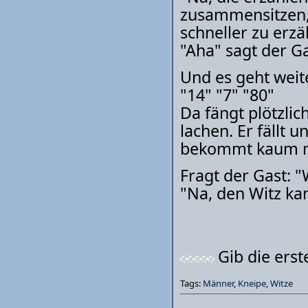
zusammensitzen, 
schneller zu erzä
"Aha" sagt der Ga
Und es geht weite
"14" "7" "80"
Da fängt plötzlic
lachen. Er fällt 
bekommt kaum no
Fragt der Gast: "
"Na, den Witz kan
Gib die ers
Tags:
Männer
,
Kneipe
,
Witze