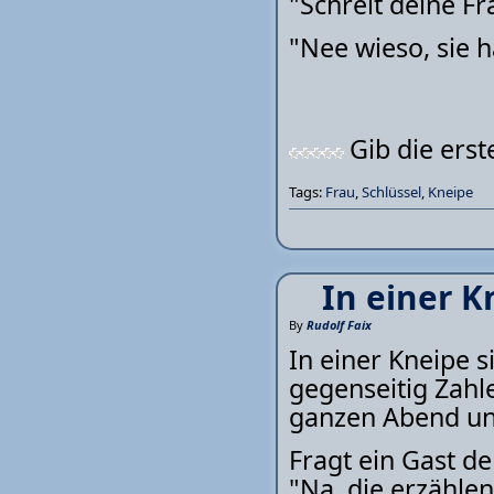
"Schreit deine F
"Nee wieso, sie h
Gib die ers
Tags:
Frau
,
Schlüssel
,
Kneipe
In einer K
By
Rudolf Faix
In einer Kneipe s
gegenseitig Zahle
ganzen Abend und
Fragt ein Gast d
"Na, die erzählen