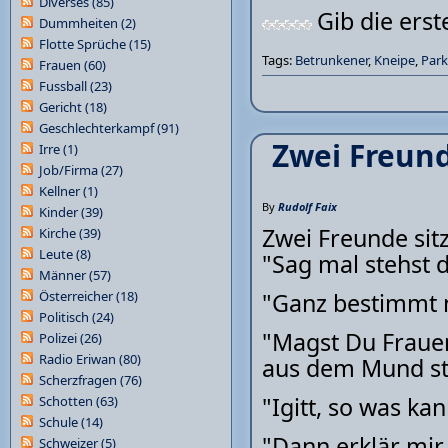
Diverses
(85)
Gib die ers
Dummheiten
(2)
Flotte Sprüche
(15)
Tags:
Betrunkener
,
Kneipe
,
Park
Frauen
(60)
Fussball
(23)
Gericht
(18)
Geschlechterkampf
(91)
Zwei Freun
Irre
(1)
Job/Firma
(27)
Kellner
(1)
By
Rudolf Faix
Kinder
(39)
Zwei Freunde sit
Kirche
(39)
Leute
(8)
"Sag mal stehst d
Männer
(57)
Österreicher
(18)
"Ganz bestimmt n
Politisch
(24)
"Magst Du Frauen
Polizei
(26)
Radio Eriwan
(80)
aus dem Mund st
Scherzfragen
(76)
"Igitt, so was ka
Schotten
(63)
Schule
(14)
"Dann erklär mir
Schweizer
(5)