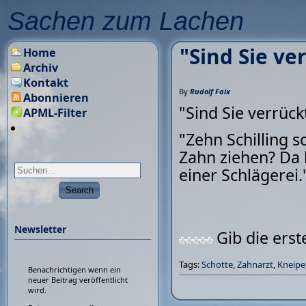
Sachen zum Lachen
"Sind Sie ver
Home
Archiv
Kontakt
By
Rudolf Faix
Abonnieren
"Sind Sie verrück
APML-Filter
"Zehn Schilling s
Zahn ziehen? Da b
einer Schlägerei.
Newsletter
Gib die ers
Tags:
Schotte
,
Zahnarzt
,
Kneipe
Benachrichtigen wenn ein
neuer Beitrag veröffentlicht
wird.