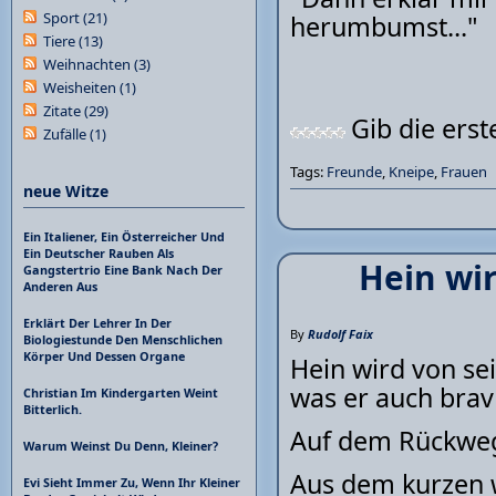
Sport
(21)
herumbumst..."
Tiere
(13)
Weihnachten
(3)
Weisheiten
(1)
Zitate
(29)
Gib die ers
Zufälle
(1)
Tags:
Freunde
,
Kneipe
,
Frauen
neue Witze
Ein Italiener, Ein Österreicher Und
Ein Deutscher Rauben Als
Hein wir
Gangstertrio Eine Bank Nach Der
Anderen Aus
Erklärt Der Lehrer In Der
By
Rudolf Faix
Biologiestunde Den Menschlichen
Körper Und Dessen Organe
Hein wird von se
was er auch brav 
Christian Im Kindergarten Weint
Bitterlich.
Auf dem Rückweg 
Warum Weinst Du Denn, Kleiner?
Aus dem kurzen w
Evi Sieht Immer Zu, Wenn Ihr Kleiner