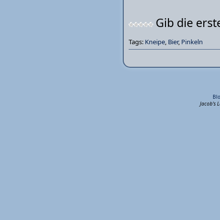
Gib die ers
Tags:
Kneipe
,
Bier
,
Pinkeln
Bl
Jacob's 