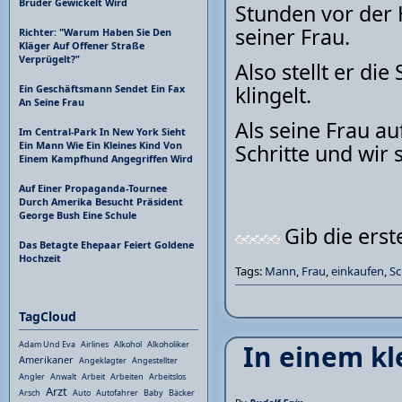
Bruder Gewickelt Wird
Stunden vor der 
seiner Frau.
Richter: "Warum Haben Sie Den
Kläger Auf Offener Straße
Verprügelt?"
Also stellt er di
klingelt.
Ein Geschäftsmann Sendet Ein Fax
An Seine Frau
Als seine Frau a
Im Central-Park In New York Sieht
Ein Mann Wie Ein Kleines Kind Von
Schritte und wir 
Einem Kampfhund Angegriffen Wird
Auf Einer Propaganda-Tournee
Durch Amerika Besucht Präsident
George Bush Eine Schule
Gib die ers
Das Betagte Ehepaar Feiert Goldene
Hochzeit
Tags:
Mann
,
Frau
,
einkaufen
,
S
TagCloud
In einem kl
Adam Und Eva
Airlines
Alkohol
Alkoholiker
Amerikaner
Angeklagter
Angestellter
Angler
Anwalt
Arbeit
Arbeiten
Arbeitslos
Arzt
Arsch
Auto
Autofahrer
Baby
Bäcker