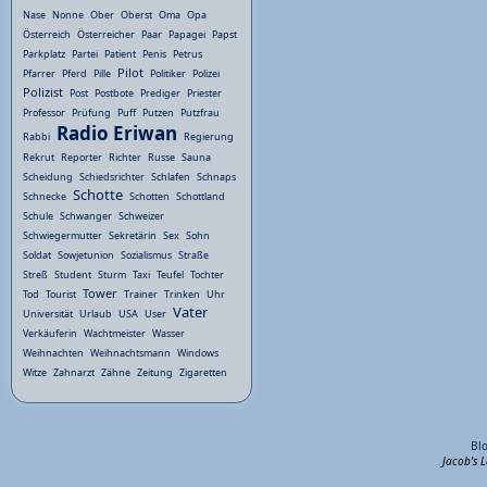
Nase
Nonne
Ober
Oberst
Oma
Opa
Österreich
Österreicher
Paar
Papagei
Papst
Parkplatz
Partei
Patient
Penis
Petrus
Pilot
Pfarrer
Pferd
Pille
Politiker
Polizei
Polizist
Post
Postbote
Prediger
Priester
Professor
Prüfung
Puff
Putzen
Putzfrau
Radio Eriwan
Rabbi
Regierung
Rekrut
Reporter
Richter
Russe
Sauna
Scheidung
Schiedsrichter
Schlafen
Schnaps
Schotte
Schnecke
Schotten
Schottland
Schule
Schwanger
Schweizer
Schwiegermutter
Sekretärin
Sex
Sohn
Soldat
Sowjetunion
Sozialismus
Straße
Streß
Student
Sturm
Taxi
Teufel
Tochter
Tower
Tod
Tourist
Trainer
Trinken
Uhr
Vater
Universität
Urlaub
USA
User
Verkäuferin
Wachtmeister
Wasser
Weihnachten
Weihnachtsmann
Windows
Witze
Zahnarzt
Zähne
Zeitung
Zigaretten
Bl
Jacob's 