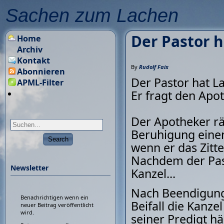
Sachen zum Lachen
Der Pastor h
Home
Archiv
Kontakt
By
Rudolf Faix
Abonnieren
Der Pastor hat L
APML-Filter
Er fragt den Apo
Der Apotheker rä
Beruhigung einen
wenn er das Zit
Nachdem der Pasto
Newsletter
Kanzel...
Nach Beendigung 
Benachrichtigen wenn ein
Beifall die Kanze
neuer Beitrag veröffentlicht
wird.
seiner Predigt häl