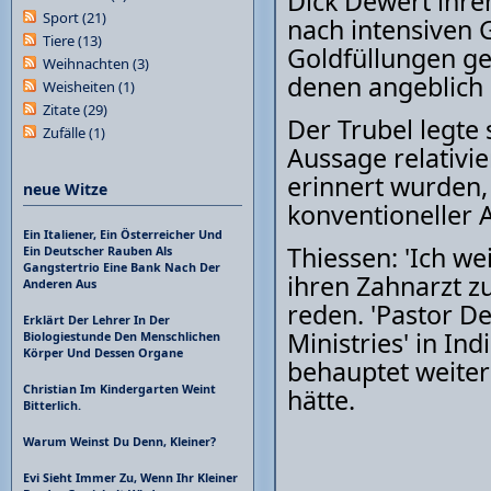
Dick Dewert ihre
Sport
(21)
nach intensiven
Tiere
(13)
Goldfüllungen ge
Weihnachten
(3)
denen angeblich
Weisheiten
(1)
Zitate
(29)
Der Trubel legte 
Zufälle
(1)
Aussage relativie
erinnert wurden,
neue Witze
konventioneller 
Ein Italiener, Ein Österreicher Und
Thiessen: 'Ich we
Ein Deutscher Rauben Als
Gangstertrio Eine Bank Nach Der
ihren Zahnarzt z
Anderen Aus
reden. 'Pastor D
Erklärt Der Lehrer In Der
Ministries' in In
Biologiestunde Den Menschlichen
Körper Und Dessen Organe
behauptet weiterh
Christian Im Kindergarten Weint
hätte.
Bitterlich.
Warum Weinst Du Denn, Kleiner?
Evi Sieht Immer Zu, Wenn Ihr Kleiner