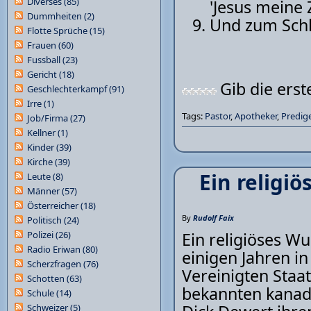
Diverses
(85)
'Jesus meine 
Dummheiten
(2)
Und zum Schlu
Flotte Sprüche
(15)
Frauen
(60)
Fussball
(23)
Gericht
(18)
Gib die ers
Geschlechterkampf
(91)
Irre
(1)
Tags:
Pastor
,
Apotheker
,
Predige
Job/Firma
(27)
Kellner
(1)
Kinder
(39)
Kirche
(39)
Ein religi
Leute
(8)
Männer
(57)
Österreicher
(18)
By
Rudolf Faix
Politisch
(24)
Polizei
(26)
Ein religiöses W
Radio Eriwan
(80)
einigen Jahren i
Scherzfragen
(76)
Vereinigten Staa
Schotten
(63)
bekannten kanad
Schule
(14)
Schweizer
(5)