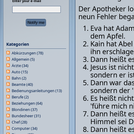
Enter your e-mail
Der Apotheker lob
neun Fehler beg
Eva hat Adam 
dem Apfel.
Kain hat Abel
Kategorien
ihn erschlage
Abkürzungen
(78)
Dann heißt es
Allgemein
(5)
Jesus ist nic
Ärzte
(34)
Auto
(15)
sondern er i
Bahn
(2)
Dann war das
Beamte
(40)
sondern der 
Bedienungsanleitungen
(13)
Es heißt nich
Berufe
(2)
Beziehungen
(64)
'führe mich n
Blondinen
(37)
Dann heißt e
Bundesheer
(31)
Himmel sei D
Chef
(28)
Dann heißt es
Computer
(34)