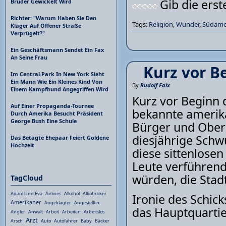
Gib die ers
Bruder Gewickelt Wird
Richter: "Warum Haben Sie Den
Tags:
Religion
,
Wunder
,
Südame
Kläger Auf Offener Straße
Verprügelt?"
Ein Geschäftsmann Sendet Ein Fax
An Seine Frau
Kurz vor Be
Im Central-Park In New York Sieht
Ein Mann Wie Ein Kleines Kind Von
By
Rudolf Faix
Einem Kampfhund Angegriffen Wird
Kurz vor Beginn 
Auf Einer Propaganda-Tournee
bekannte amerika
Durch Amerika Besucht Präsident
George Bush Eine Schule
Bürger und Obere
diesjährige Schw
Das Betagte Ehepaar Feiert Goldene
Hochzeit
diese sittenlose
Leute verführen
würden, die Stad
TagCloud
Adam Und Eva
Airlines
Alkohol
Alkoholiker
Ironie des Schick
Amerikaner
Angeklagter
Angestellter
das Hauptquartier
Angler
Anwalt
Arbeit
Arbeiten
Arbeitslos
Arzt
Arsch
Auto
Autofahrer
Baby
Bäcker