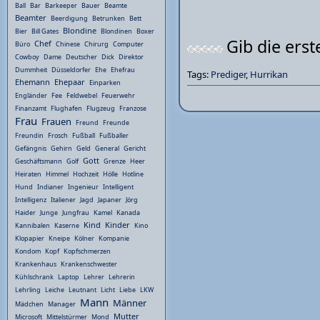
Ball
Bar
Barkeeper
Bauer
Beamte
Beamter
Beerdigung
Betrunken
Bett
Blondine
Bier
Bill Gates
Blondinen
Boxer
Gib die ers
Chef
Büro
Chinese
Chirurg
Computer
Cowboy
Dame
Deutscher
Dick
Direktor
Dummheit
Düsseldorfer
Ehe
Ehefrau
Tags:
Prediger
,
Hurrikan
Ehemann
Ehepaar
Einparken
Engländer
Fee
Feldwebel
Feuerwehr
Finanzamt
Flughafen
Flugzeug
Franzose
Frau
Frauen
Freund
Freunde
Freundin
Frosch
Fußball
Fußballer
Gefängnis
Gehirn
Geld
General
Gericht
Gott
Geschäftsmann
Golf
Grenze
Heer
Heiraten
Himmel
Hochzeit
Hölle
Hotline
Hund
Indianer
Ingenieur
Intelligent
Intelligenz
Italiener
Jagd
Japaner
Jörg
Haider
Junge
Jungfrau
Kamel
Kanada
Kind
Kinder
Kannibalen
Kaserne
Kino
Klopapier
Kneipe
Kölner
Kompanie
Kondom
Kopf
Kopfschmerzen
Krankenhaus
Krankenschwester
Kühlschrank
Laptop
Lehrer
Lehrerin
Lehrling
Leiche
Leutnant
Licht
Liebe
LKW
Mann
Männer
Mädchen
Manager
Mutter
Microsoft
Mittelstürmer
Mond