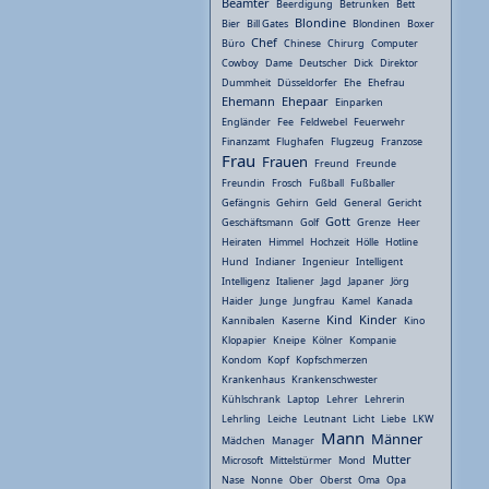
Beamter
Beerdigung
Betrunken
Bett
Blondine
Bier
Bill Gates
Blondinen
Boxer
Chef
Büro
Chinese
Chirurg
Computer
Cowboy
Dame
Deutscher
Dick
Direktor
Dummheit
Düsseldorfer
Ehe
Ehefrau
Ehemann
Ehepaar
Einparken
Engländer
Fee
Feldwebel
Feuerwehr
Finanzamt
Flughafen
Flugzeug
Franzose
Frau
Frauen
Freund
Freunde
Freundin
Frosch
Fußball
Fußballer
Gefängnis
Gehirn
Geld
General
Gericht
Gott
Geschäftsmann
Golf
Grenze
Heer
Heiraten
Himmel
Hochzeit
Hölle
Hotline
Hund
Indianer
Ingenieur
Intelligent
Intelligenz
Italiener
Jagd
Japaner
Jörg
Haider
Junge
Jungfrau
Kamel
Kanada
Kind
Kinder
Kannibalen
Kaserne
Kino
Klopapier
Kneipe
Kölner
Kompanie
Kondom
Kopf
Kopfschmerzen
Krankenhaus
Krankenschwester
Kühlschrank
Laptop
Lehrer
Lehrerin
Lehrling
Leiche
Leutnant
Licht
Liebe
LKW
Mann
Männer
Mädchen
Manager
Mutter
Microsoft
Mittelstürmer
Mond
Nase
Nonne
Ober
Oberst
Oma
Opa