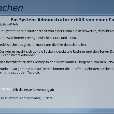
achen
Ein System-Administrator erhält von einer Fi
By
Rudolf Faix
Ein System-Administrator erhält von einer Firma die Beschwerde, dass ihr 
Und zwar immer Freitags zwischen 13.40 und 14.00.
Jede Woche das gleiche, man kann die Uhr danach stellen.
Der Admin macht sich auf die Socken, checkt alle Rechner und den Server. Das N
Er kann nichts erkennen.
Also beschließt er, sich Freitags in den Serverraum zu begeben, vor den Serv
Punkt 13.40 geht die Tür auf, herein kommt die Putzfrau, zieht den Stecker 
ein und saugt den Teppich.
Gib die erste Bewertung ab
Tags:
System Administrator
,
Putzfrau