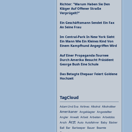
Richter: "Warum Haben Sie Den
Kläger Auf Offener Straße
Verprügelt?"
Ein Geschäftsmann Sendet Ein Fax
An Seine Frau
Im Central-Park In New York Sieht
Ein Mann Wie Ein Kleines Kind Von
Einem Kampfhund Angegriffen Wird
Auf Einer Propaganda-Tournee
Durch Amerika Besucht Präsident
George Bush Eine Schule
Das Betagte Ehepaar Feiert Goldene
Hochzeit
TagCloud
Adam Und Eva
Airlines
Alkohol
Alkoholiker
Amerikaner
Angeklagter
Angestellter
Angler
Anwalt
Arbeit
Arbeiten
Arbeitslos
Arzt
Arsch
Auto
Autofahrer
Baby
Bäcker
Ball
Bar
Barkeeper
Bauer
Beamte