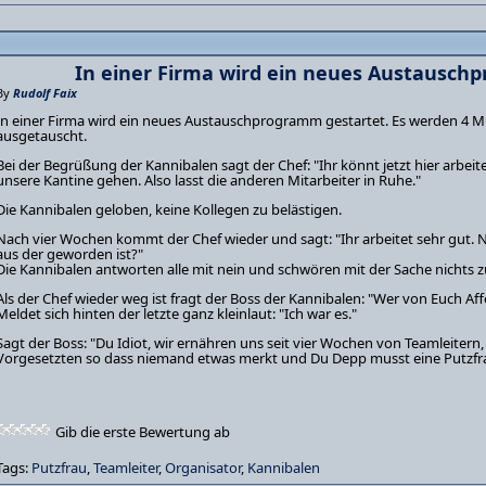
In einer Firma wird ein neues Austausch
By
Rudolf Faix
In einer Firma wird ein neues Austauschprogramm gestartet. Es werden 4 M
ausgetauscht.
Bei der Begrüßung der Kannibalen sagt der Chef: "Ihr könnt jetzt hier arbei
unsere Kantine gehen. Also lasst die anderen Mitarbeiter in Ruhe."
Die Kannibalen geloben, keine Kollegen zu belästigen.
Nach vier Wochen kommt der Chef wieder und sagt: "Ihr arbeitet sehr gut. Nu
aus der geworden ist?"
Die Kannibalen antworten alle mit nein und schwören mit der Sache nichts 
Als der Chef wieder weg ist fragt der Boss der Kannibalen: "Wer von Euch Aff
Meldet sich hinten der letzte ganz kleinlaut: "Ich war es."
Sagt der Boss: "Du Idiot, wir ernähren uns seit vier Wochen von Teamleiter
Vorgesetzten so dass niemand etwas merkt und Du Depp musst eine Putzfrau 
Gib die erste Bewertung ab
Tags:
Putzfrau
,
Teamleiter
,
Organisator
,
Kannibalen