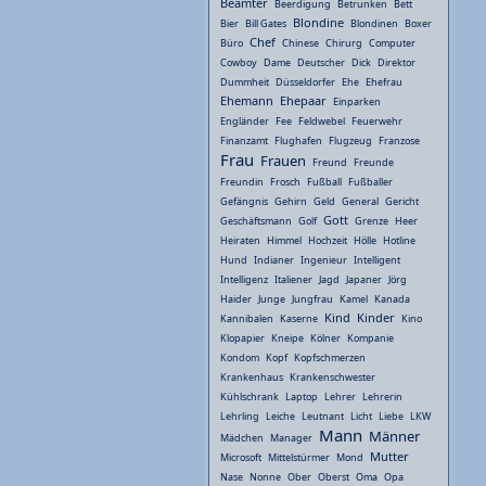
Beamter
Beerdigung
Betrunken
Bett
Blondine
Bier
Bill Gates
Blondinen
Boxer
Chef
Büro
Chinese
Chirurg
Computer
Cowboy
Dame
Deutscher
Dick
Direktor
Dummheit
Düsseldorfer
Ehe
Ehefrau
Ehemann
Ehepaar
Einparken
Engländer
Fee
Feldwebel
Feuerwehr
Finanzamt
Flughafen
Flugzeug
Franzose
Frau
Frauen
Freund
Freunde
Freundin
Frosch
Fußball
Fußballer
Gefängnis
Gehirn
Geld
General
Gericht
Gott
Geschäftsmann
Golf
Grenze
Heer
Heiraten
Himmel
Hochzeit
Hölle
Hotline
Hund
Indianer
Ingenieur
Intelligent
Intelligenz
Italiener
Jagd
Japaner
Jörg
Haider
Junge
Jungfrau
Kamel
Kanada
Kind
Kinder
Kannibalen
Kaserne
Kino
Klopapier
Kneipe
Kölner
Kompanie
Kondom
Kopf
Kopfschmerzen
Krankenhaus
Krankenschwester
Kühlschrank
Laptop
Lehrer
Lehrerin
Lehrling
Leiche
Leutnant
Licht
Liebe
LKW
Mann
Männer
Mädchen
Manager
Mutter
Microsoft
Mittelstürmer
Mond
Nase
Nonne
Ober
Oberst
Oma
Opa