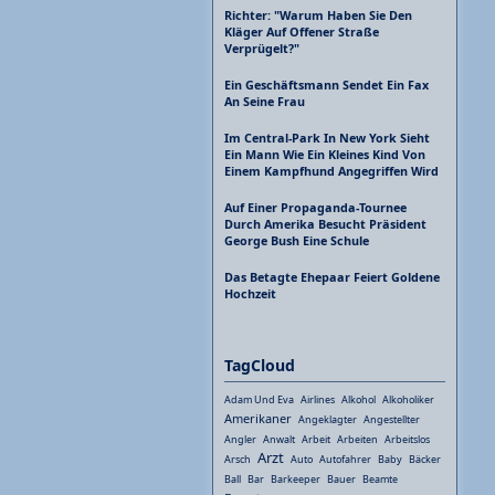
Richter: "Warum Haben Sie Den
Kläger Auf Offener Straße
Verprügelt?"
Ein Geschäftsmann Sendet Ein Fax
An Seine Frau
Im Central-Park In New York Sieht
Ein Mann Wie Ein Kleines Kind Von
Einem Kampfhund Angegriffen Wird
Auf Einer Propaganda-Tournee
Durch Amerika Besucht Präsident
George Bush Eine Schule
Das Betagte Ehepaar Feiert Goldene
Hochzeit
TagCloud
Adam Und Eva
Airlines
Alkohol
Alkoholiker
Amerikaner
Angeklagter
Angestellter
Angler
Anwalt
Arbeit
Arbeiten
Arbeitslos
Arzt
Arsch
Auto
Autofahrer
Baby
Bäcker
Ball
Bar
Barkeeper
Bauer
Beamte