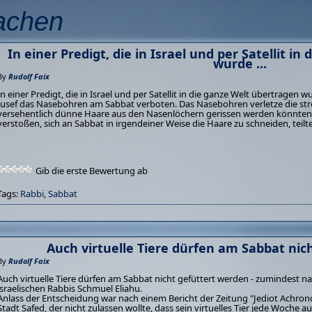
achen
In einer Predigt, die in Israel und per Satellit i
wurde ...
By
Rudolf Faix
In einer Predigt, die in Israel und per Satellit in die ganze Welt übertragen 
Jusef das Nasebohren am Sabbat verboten. Das Nasebohren verletze die str
versehentlich dünne Haare aus den Nasenlöchern gerissen werden könnte
verstoßen, sich an Sabbat in irgendeiner Weise die Haare zu schneiden, teilt
Gib die erste Bewertung ab
Tags:
Rabbi
,
Sabbat
Auch virtuelle Tiere dürfen am Sabbat nic
By
Rudolf Faix
Auch virtuelle Tiere dürfen am Sabbat nicht gefüttert werden - zumindest 
israelischen Rabbis Schmuel Eliahu.
Anlass der Entscheidung war nach einem Bericht der Zeitung "Jediot Achronot
Stadt Safed, der nicht zulassen wollte, dass sein virtuelles Tier jede Woche