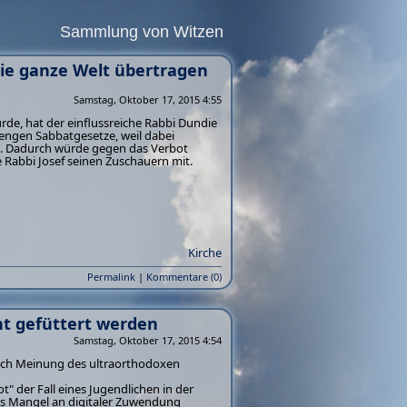
Sammlung von Witzen
n die ganze Welt übertragen
Samstag, Oktober 17, 2015 4:55
wurde, hat der einflussreiche Rabbi Dundie
engen Sabbatgesetze, weil dabei
n. Dadurch würde gegen das Verbot
e Rabbi Josef seinen Zuschauern mit.
Kirche
Permalink
|
Kommentare (0)
ht gefüttert werden
Samstag, Oktober 17, 2015 4:54
nach Meinung des ultraorthodoxen
" der Fall eines Jugendlichen in der
 aus Mangel an digitaler Zuwendung