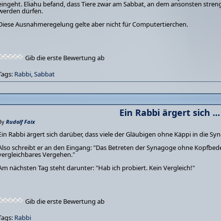
eingeht. Eliahu befand, dass Tiere zwar am Sabbat, an dem ansonsten streng
werden dürfen.
Diese Ausnahmeregelung gelte aber nicht für Computertierchen.
Gib die erste Bewertung ab
Tags:
Rabbi
,
Sabbat
Ein Rabbi ärgert sich ...
By
Rudolf Faix
Ein Rabbi ärgert sich darüber, dass viele der Gläubigen ohne Käppi in die 
Also schreibt er an den Eingang: "Das Betreten der Synagoge ohne Kopfbed
vergleichbares Vergehen."
Am nächsten Tag steht darunter: "Hab ich probiert. Kein Vergleich!"
Gib die erste Bewertung ab
Tags:
Rabbi