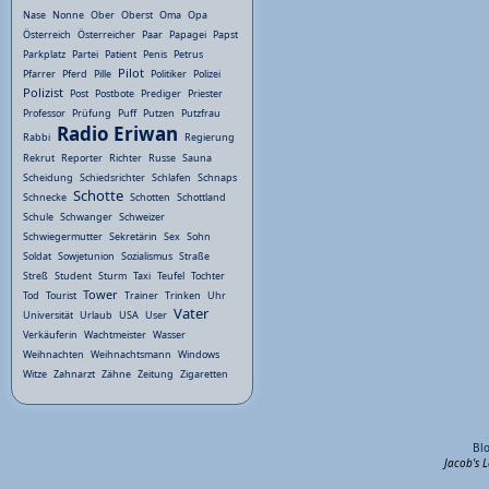
Nase
Nonne
Ober
Oberst
Oma
Opa
Österreich
Österreicher
Paar
Papagei
Papst
Parkplatz
Partei
Patient
Penis
Petrus
Pilot
Pfarrer
Pferd
Pille
Politiker
Polizei
Polizist
Post
Postbote
Prediger
Priester
Professor
Prüfung
Puff
Putzen
Putzfrau
Radio Eriwan
Rabbi
Regierung
Rekrut
Reporter
Richter
Russe
Sauna
Scheidung
Schiedsrichter
Schlafen
Schnaps
Schotte
Schnecke
Schotten
Schottland
Schule
Schwanger
Schweizer
Schwiegermutter
Sekretärin
Sex
Sohn
Soldat
Sowjetunion
Sozialismus
Straße
Streß
Student
Sturm
Taxi
Teufel
Tochter
Tower
Tod
Tourist
Trainer
Trinken
Uhr
Vater
Universität
Urlaub
USA
User
Verkäuferin
Wachtmeister
Wasser
Weihnachten
Weihnachtsmann
Windows
Witze
Zahnarzt
Zähne
Zeitung
Zigaretten
Bl
Jacob's 