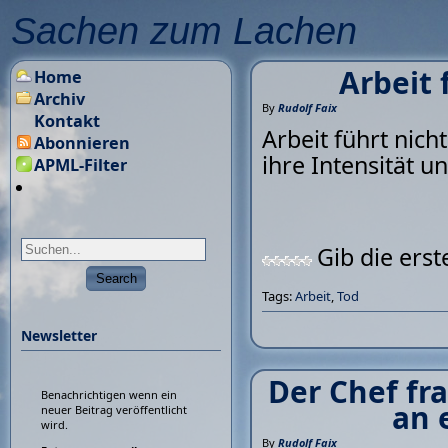
Sachen zum Lachen
Arbeit 
Home
Archiv
By
Rudolf Faix
Kontakt
Arbeit führt nic
Abonnieren
ihre Intensität u
APML-Filter
Gib die ers
Tags:
Arbeit
,
Tod
Newsletter
Der Chef fr
Benachrichtigen wenn ein
an 
neuer Beitrag veröffentlicht
wird.
By
Rudolf Faix