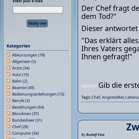
Enter your e-mail
Der Chef fragt d
dem Tod?"
Dieser antwortet 
"Das erklärt all
Kategorien
Ihres Vaters ge
Ihnen gefragt!"
Abkürzungen
(78)
Allgemein
(5)
Ärzte
(34)
Auto
(15)
Bahn
(2)
Gib die ers
Beamte
(40)
Bedienungsanleitungen
(13)
Tags:
Chef
,
Angestellter
,
Lebens
Berufe
(2)
Beziehungen
(64)
Blondinen
(37)
Bundesheer
(31)
Zw
Chef
(28)
Computer
(34)
By
Rudolf Faix