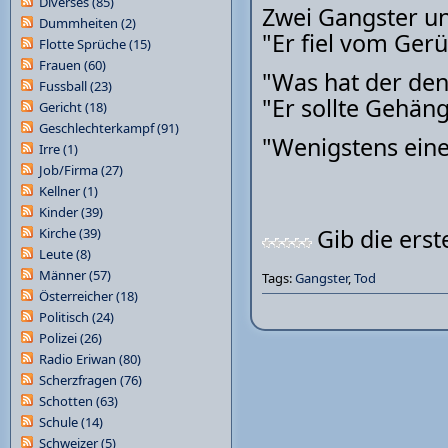
Diverses
(85)
Zwei Gangster un
Dummheiten
(2)
"Er fiel vom Ger
Flotte Sprüche
(15)
Frauen
(60)
"Was hat der den
Fussball
(23)
"Er sollte Gehän
Gericht
(18)
Geschlechterkampf
(91)
"Wenigstens eine
Irre
(1)
Job/Firma
(27)
Kellner
(1)
Kinder
(39)
Gib die ers
Kirche
(39)
Leute
(8)
Männer
(57)
Tags:
Gangster
,
Tod
Österreicher
(18)
Politisch
(24)
Polizei
(26)
Radio Eriwan
(80)
Scherzfragen
(76)
Schotten
(63)
Schule
(14)
Schweizer
(5)