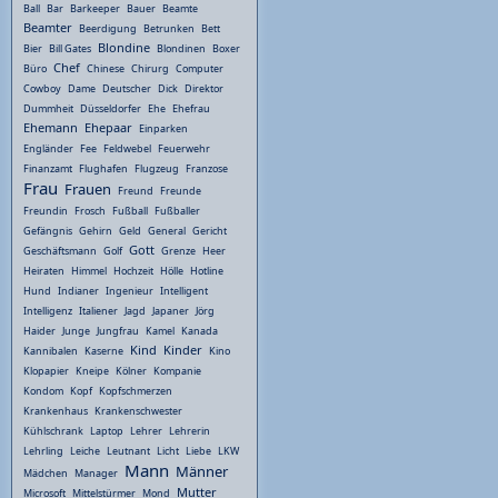
Ball
Bar
Barkeeper
Bauer
Beamte
Beamter
Beerdigung
Betrunken
Bett
Blondine
Bier
Bill Gates
Blondinen
Boxer
Chef
Büro
Chinese
Chirurg
Computer
Cowboy
Dame
Deutscher
Dick
Direktor
Dummheit
Düsseldorfer
Ehe
Ehefrau
Ehemann
Ehepaar
Einparken
Engländer
Fee
Feldwebel
Feuerwehr
Finanzamt
Flughafen
Flugzeug
Franzose
Frau
Frauen
Freund
Freunde
Freundin
Frosch
Fußball
Fußballer
Gefängnis
Gehirn
Geld
General
Gericht
Gott
Geschäftsmann
Golf
Grenze
Heer
Heiraten
Himmel
Hochzeit
Hölle
Hotline
Hund
Indianer
Ingenieur
Intelligent
Intelligenz
Italiener
Jagd
Japaner
Jörg
Haider
Junge
Jungfrau
Kamel
Kanada
Kind
Kinder
Kannibalen
Kaserne
Kino
Klopapier
Kneipe
Kölner
Kompanie
Kondom
Kopf
Kopfschmerzen
Krankenhaus
Krankenschwester
Kühlschrank
Laptop
Lehrer
Lehrerin
Lehrling
Leiche
Leutnant
Licht
Liebe
LKW
Mann
Männer
Mädchen
Manager
Mutter
Microsoft
Mittelstürmer
Mond