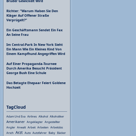
Bruder Gewickelt Wird
Richter: "Warum Haben Sie Den
Kläger Auf Offener Straße
Verprügelt?"
Ein Geschäftsmann Sendet Ein Fax
An Seine Frau
Im Central-Park In New York Sieht
Ein Mann Wie Ein Kleines Kind Von
Einem Kampfhund Angegriffen Wird
Auf Einer Propaganda-Tournee
Durch Amerika Besucht Präsident
George Bush Eine Schule
Das Betagte Ehepaar Feiert Goldene
Hochzeit
TagCloud
Adam Und Eva
Airlines
Alkohol
Alkoholiker
Amerikaner
Angeklagter
Angestellter
Angler
Anwalt
Arbeit
Arbeiten
Arbeitslos
Arzt
Arsch
Auto
Autofahrer
Baby
Bäcker