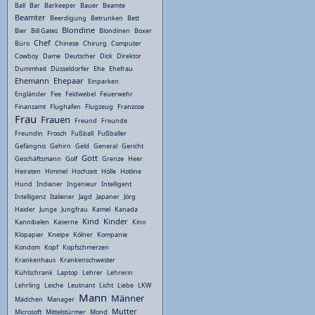
Ball
Bar
Barkeeper
Bauer
Beamte
Beamter
Beerdigung
Betrunken
Bett
Blondine
Bier
Bill Gates
Blondinen
Boxer
Chef
Büro
Chinese
Chirurg
Computer
Cowboy
Dame
Deutscher
Dick
Direktor
Dummheit
Düsseldorfer
Ehe
Ehefrau
Ehemann
Ehepaar
Einparken
Engländer
Fee
Feldwebel
Feuerwehr
Finanzamt
Flughafen
Flugzeug
Franzose
Frau
Frauen
Freund
Freunde
Freundin
Frosch
Fußball
Fußballer
Gefängnis
Gehirn
Geld
General
Gericht
Gott
Geschäftsmann
Golf
Grenze
Heer
Heiraten
Himmel
Hochzeit
Hölle
Hotline
Hund
Indianer
Ingenieur
Intelligent
Intelligenz
Italiener
Jagd
Japaner
Jörg
Haider
Junge
Jungfrau
Kamel
Kanada
Kind
Kinder
Kannibalen
Kaserne
Kino
Klopapier
Kneipe
Kölner
Kompanie
Kondom
Kopf
Kopfschmerzen
Krankenhaus
Krankenschwester
Kühlschrank
Laptop
Lehrer
Lehrerin
Lehrling
Leiche
Leutnant
Licht
Liebe
LKW
Mann
Männer
Mädchen
Manager
Mutter
Microsoft
Mittelstürmer
Mond