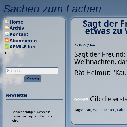
Sachen zum Lachen
Sagt der F
Home
Archiv
etwas zu 
Kontakt
Abonnieren
By
Rudolf Faix
APML-Filter
Sagt der Freund:
Weihnachten, das 
Rät Helmut: "Kauf
Newsletter
Gib die ers
Tags:
Frau
,
Weihnachten
,
Falte
Benachrichtigen wenn ein
neuer Beitrag veröffentlicht
wird.