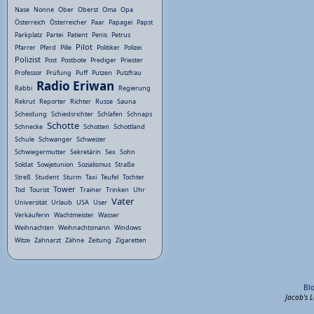
Nase
Nonne
Ober
Oberst
Oma
Opa
Österreich
Österreicher
Paar
Papagei
Papst
Parkplatz
Partei
Patient
Penis
Petrus
Pilot
Pfarrer
Pferd
Pille
Politiker
Polizei
Polizist
Post
Postbote
Prediger
Priester
Professor
Prüfung
Puff
Putzen
Putzfrau
Radio Eriwan
Rabbi
Regierung
Rekrut
Reporter
Richter
Russe
Sauna
Scheidung
Schiedsrichter
Schlafen
Schnaps
Schotte
Schnecke
Schotten
Schottland
Schule
Schwanger
Schweizer
Schwiegermutter
Sekretärin
Sex
Sohn
Soldat
Sowjetunion
Sozialismus
Straße
Streß
Student
Sturm
Taxi
Teufel
Tochter
Tower
Tod
Tourist
Trainer
Trinken
Uhr
Vater
Universität
Urlaub
USA
User
Verkäuferin
Wachtmeister
Wasser
Weihnachten
Weihnachtsmann
Windows
Witze
Zahnarzt
Zähne
Zeitung
Zigaretten
Bl
Jacob's 