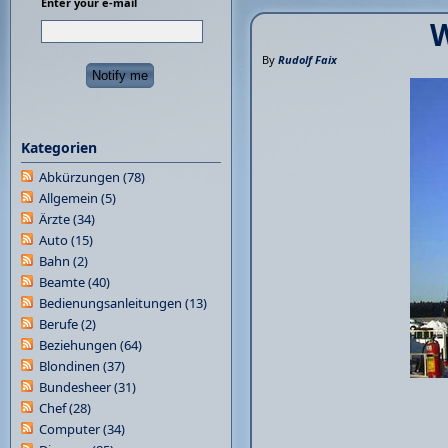
Enter your e-mail
W
By
Rudolf Faix
Kategorien
Abkürzungen
(78)
Allgemein
(5)
Ärzte
(34)
Auto
(15)
Bahn
(2)
Beamte
(40)
Bedienungsanleitungen
(13)
Berufe
(2)
Beziehungen
(64)
Blondinen
(37)
Bundesheer
(31)
Chef
(28)
Computer
(34)