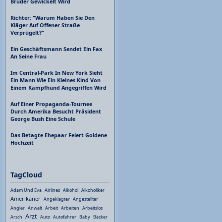
Bruder Gewickelt Wird
Richter: "Warum Haben Sie Den
Kläger Auf Offener Straße
Verprügelt?"
Ein Geschäftsmann Sendet Ein Fax
An Seine Frau
Im Central-Park In New York Sieht
Ein Mann Wie Ein Kleines Kind Von
Einem Kampfhund Angegriffen Wird
Auf Einer Propaganda-Tournee
Durch Amerika Besucht Präsident
George Bush Eine Schule
Das Betagte Ehepaar Feiert Goldene
Hochzeit
TagCloud
Adam Und Eva
Airlines
Alkohol
Alkoholiker
Amerikaner
Angeklagter
Angestellter
Angler
Anwalt
Arbeit
Arbeiten
Arbeitslos
Arzt
Arsch
Auto
Autofahrer
Baby
Bäcker