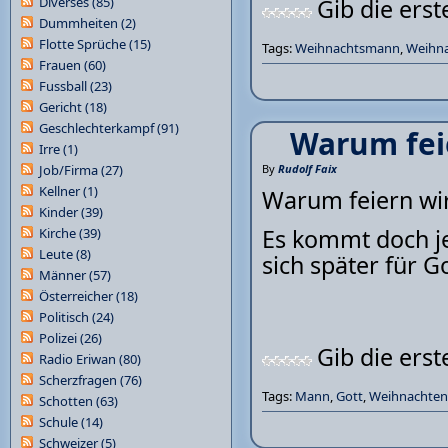
Diverses
(85)
Gib die ers
Dummheiten
(2)
Flotte Sprüche
(15)
Tags:
Weihnachtsmann
,
Weihn
Frauen
(60)
Fussball
(23)
Gericht
(18)
Geschlechterkampf
(91)
Warum fei
Irre
(1)
Job/Firma
(27)
By
Rudolf Faix
Kellner
(1)
Warum feiern wir
Kinder
(39)
Es kommt doch je
Kirche
(39)
Leute
(8)
sich später für Go
Männer
(57)
Österreicher
(18)
Politisch
(24)
Polizei
(26)
Gib die ers
Radio Eriwan
(80)
Scherzfragen
(76)
Tags:
Mann
,
Gott
,
Weihnachten
Schotten
(63)
Schule
(14)
Schweizer
(5)