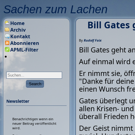
Sachen zum Lachen
Bill Gates
Home
Archiv
Kontakt
By
Rudolf Faix
Abonnieren
Bill Gates geht a
APML-Filter
Auf einmal wird e
Er nimmt sie, öff
"Danke für deine 
einen Wunsch frei
Gates überlegt u
Newsletter
allen Krisen- und
überall Frieden h
Benachrichtigen wenn ein
neuer Beitrag veröffentlicht
Der Geist nimmt d
wird.