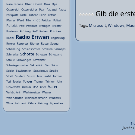
Nase
Nonne
Ober
Oberst
Oma
Opa
Österreich
Österreicher
Paar
Papagei
Papst
Gib die ers
Parkplatz
Partei
Patient
Penis
Petrus
Pilot
Pfarrer
Pferd
Pille
Politiker
Polizei
Tags:
Microsoft
,
Windows
,
Mau
Polizist
Post
Postbote
Prediger
Priester
Professor
Prüfung
Puff
Putzen
Putzfrau
Radio Eriwan
Rabbi
Regierung
Rekrut
Reporter
Richter
Russe
Sauna
Scheidung
Schiedsrichter
Schlafen
Schnaps
Schotte
Schnecke
Schotten
Schottland
Schule
Schwanger
Schweizer
Schwiegermutter
Sekretärin
Sex
Sohn
Soldat
Sowjetunion
Sozialismus
Straße
Streß
Student
Sturm
Taxi
Teufel
Tochter
Tower
Tod
Tourist
Trainer
Trinken
Uhr
Vater
Universität
Urlaub
USA
User
Verkäuferin
Wachtmeister
Wasser
Weihnachten
Weihnachtsmann
Windows
Witze
Zahnarzt
Zähne
Zeitung
Zigaretten
Bl
Jacob's 