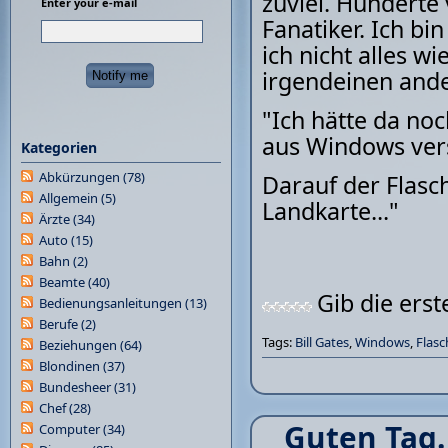
zuviel. Hunderte
Enter your e-mail
Fanatiker. Ich bi
ich nicht alles w
irgendeinen and
"Ich hätte da noc
aus Windows ver
Kategorien
Abkürzungen
(78)
Darauf der Flasc
Allgemein
(5)
Landkarte..."
Ärzte
(34)
Auto
(15)
Bahn
(2)
Beamte
(40)
Gib die ers
Bedienungsanleitungen
(13)
Berufe
(2)
Tags:
Bill Gates
,
Windows
,
Flasc
Beziehungen
(64)
Blondinen
(37)
Bundesheer
(31)
Chef
(28)
Guten Tag.
Computer
(34)