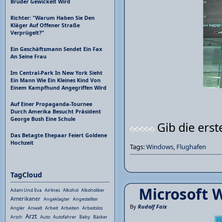
Bruder Gewickelt Wird
Richter: "Warum Haben Sie Den
Kläger Auf Offener Straße
Verprügelt?"
Ein Geschäftsmann Sendet Ein Fax
An Seine Frau
Im Central-Park In New York Sieht
Ein Mann Wie Ein Kleines Kind Von
Einem Kampfhund Angegriffen Wird
Auf Einer Propaganda-Tournee
Durch Amerika Besucht Präsident
George Bush Eine Schule
Gib die ers
Das Betagte Ehepaar Feiert Goldene
Hochzeit
Tags:
Windows
,
Flughafen
TagCloud
Microsoft 
Adam Und Eva
Airlines
Alkohol
Alkoholiker
Amerikaner
Angeklagter
Angestellter
By
Rudolf Faix
Angler
Anwalt
Arbeit
Arbeiten
Arbeitslos
Arzt
Arsch
Auto
Autofahrer
Baby
Bäcker