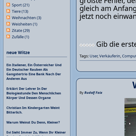
größte Fehler, d
Sport
(21)
gleich am Anfang!
Tiere
(13)
jetzt noch einwan
Weihnachten
(3)
Weisheiten
(1)
Zitate
(29)
Zufälle
(1)
Gib die ers
neue Witze
Tags:
User
,
Verkäuferin
,
Comput
Ein Italiener, Ein Österreicher Und
Ein Deutscher Rauben Als
Gangstertrio Eine Bank Nach Der
Anderen Aus
Erklärt Der Lehrer In Der
By
Rudolf Faix
Biologiestunde Den Menschlichen
Körper Und Dessen Organe
Christian Im Kindergarten Weint
Bitterlich.
Warum Weinst Du Denn, Kleiner?
Evi Sieht Immer Zu, Wenn Ihr Kleiner