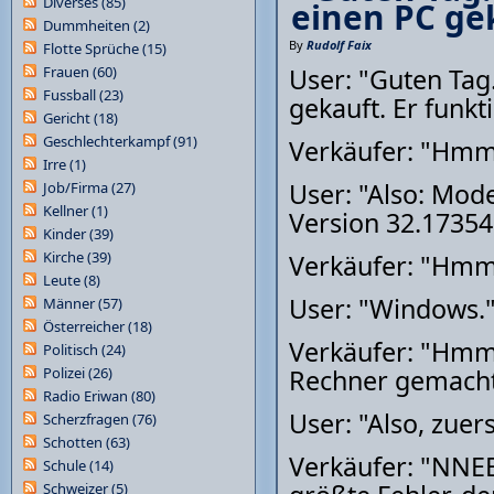
Diverses
(85)
einen PC gek
Dummheiten
(2)
By
Rudolf Faix
Flotte Sprüche
(15)
Frauen
(60)
User: "Guten Tag
Fussball
(23)
gekauft. Er funkti
Gericht
(18)
Geschlechterkampf
(91)
Verkäufer: "Hmmm
Irre
(1)
User: "Also: Mo
Job/Firma
(27)
Kellner
(1)
Version 32.17354
Kinder
(39)
Kirche
(39)
Verkäufer: "Hmmm
Leute
(8)
User: "Windows.
Männer
(57)
Österreicher
(18)
Verkäufer: "Hmmm
Politisch
(24)
Polizei
(26)
Rechner gemacht
Radio Eriwan
(80)
User: "Also, zuer
Scherzfragen
(76)
Schotten
(63)
Verkäufer: "NNEE
Schule
(14)
Schweizer
(5)