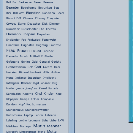
Ball
Bar
Barkeeper
Bauer
Beamte
Beamter
Beerdigung
Betrunken
Bett
Blondine
Bier
Bill Gates
Blondinen
Boxer
Chef
Büro
Chinese
Chirurg
Computer
Cowboy
Dame
Deutscher
Dick
Direktor
Dummheit
Düsseldorfer
Ehe
Ehefrau
Ehemann
Ehepaar
Einparken
Engländer
Fee
Feldwebel
Feuerwehr
Finanzamt
Flughafen
Flugzeug
Franzose
Frau
Frauen
Freund
Freunde
Freundin
Frosch
Fußball
Fußballer
Gefängnis
Gehirn
Geld
General
Gericht
Gott
Geschäftsmann
Golf
Grenze
Heer
Heiraten
Himmel
Hochzeit
Hölle
Hotline
Hund
Indianer
Ingenieur
Intelligent
Intelligenz
Italiener
Jagd
Japaner
Jörg
Haider
Junge
Jungfrau
Kamel
Kanada
Kind
Kinder
Kannibalen
Kaserne
Kino
Klopapier
Kneipe
Kölner
Kompanie
Kondom
Kopf
Kopfschmerzen
Krankenhaus
Krankenschwester
Kühlschrank
Laptop
Lehrer
Lehrerin
Lehrling
Leiche
Leutnant
Licht
Liebe
LKW
Mann
Männer
Mädchen
Manager
Mutter
Microsoft
Mittelstürmer
Mond