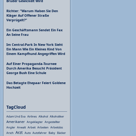
Bruder Gewickelt Wird
Richter: "Warum Haben Sie Den
Kläger Auf Offener Straße
Verprügelt?"
Ein Geschäftsmann Sendet Ein Fax
An Seine Frau
Im Central-Park In New York Sieht
Ein Mann Wie Ein Kleines Kind Von
Einem Kampfhund Angegriffen Wird
Auf Einer Propaganda-Tournee
Durch Amerika Besucht Präsident
George Bush Eine Schule
Das Betagte Ehepaar Feiert Goldene
Hochzeit
TagCloud
Adam Und Eva
Airlines
Alkohol
Alkoholiker
Amerikaner
Angeklagter
Angestellter
Angler
Anwalt
Arbeit
Arbeiten
Arbeitslos
Arzt
Arsch
Auto
Autofahrer
Baby
Bäcker