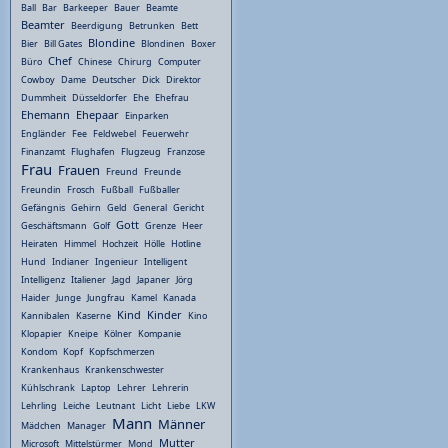
Ball
Bar
Barkeeper
Bauer
Beamte
Beamter
Beerdigung
Betrunken
Bett
Blondine
Bier
Bill Gates
Blondinen
Boxer
Chef
Büro
Chinese
Chirurg
Computer
Cowboy
Dame
Deutscher
Dick
Direktor
Dummheit
Düsseldorfer
Ehe
Ehefrau
Ehemann
Ehepaar
Einparken
Engländer
Fee
Feldwebel
Feuerwehr
Finanzamt
Flughafen
Flugzeug
Franzose
Frau
Frauen
Freund
Freunde
Freundin
Frosch
Fußball
Fußballer
Gefängnis
Gehirn
Geld
General
Gericht
Gott
Geschäftsmann
Golf
Grenze
Heer
Heiraten
Himmel
Hochzeit
Hölle
Hotline
Hund
Indianer
Ingenieur
Intelligent
Intelligenz
Italiener
Jagd
Japaner
Jörg
Haider
Junge
Jungfrau
Kamel
Kanada
Kind
Kinder
Kannibalen
Kaserne
Kino
Klopapier
Kneipe
Kölner
Kompanie
Kondom
Kopf
Kopfschmerzen
Krankenhaus
Krankenschwester
Kühlschrank
Laptop
Lehrer
Lehrerin
Lehrling
Leiche
Leutnant
Licht
Liebe
LKW
Mann
Männer
Mädchen
Manager
Mutter
Microsoft
Mittelstürmer
Mond