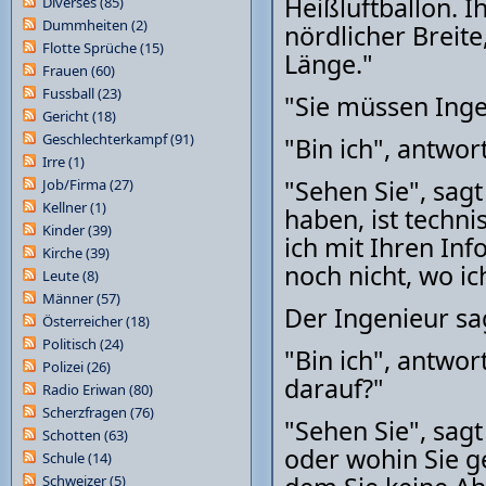
Heißluftballon. I
Diverses
(85)
Dummheiten
(2)
nördlicher Breit
Flotte Sprüche
(15)
Länge."
Frauen
(60)
Fussball
(23)
"Sie müssen Ingen
Gericht
(18)
Geschlechterkampf
(91)
"Bin ich", antwo
Irre
(1)
"Sehen Sie", sagt
Job/Firma
(27)
Kellner
(1)
haben, ist techni
Kinder
(39)
ich mit Ihren In
Kirche
(39)
noch nicht, wo ic
Leute
(8)
Männer
(57)
Der Ingenieur sa
Österreicher
(18)
Politisch
(24)
"Bin ich", antwo
Polizei
(26)
darauf?"
Radio Eriwan
(80)
Scherzfragen
(76)
"Sehen Sie", sagt
Schotten
(63)
oder wohin Sie g
Schule
(14)
Schweizer
(5)