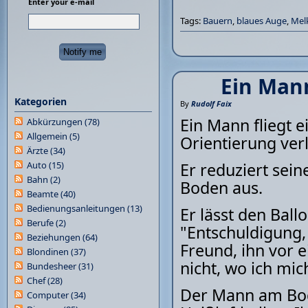
Enter your e-mail
Tags:
Bauern
,
blaues Auge
,
Mel
Ein Mann
Kategorien
By
Rudolf Faix
Ein Mann fliegt e
Abkürzungen
(78)
Allgemein
(5)
Orientierung ver
Ärzte
(34)
Auto
(15)
Er reduziert sei
Bahn
(2)
Boden aus.
Beamte
(40)
Bedienungsanleitungen
(13)
Er lässt den Ball
Berufe
(2)
"Entschuldigung,
Beziehungen
(64)
Freund, ihn vor e
Blondinen
(37)
nicht, wo ich mic
Bundesheer
(31)
Chef
(28)
Der Mann am Bode
Computer
(34)