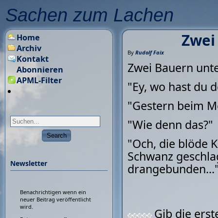
Sachen zum Lachen
Zwei 
Home
Archiv
By
Rudolf Faix
Kontakt
Zwei Bauern unte
Abonnieren
APML-Filter
"Ey, wo hast du d
"Gestern beim M
"Wie denn das?"
"Och, die blöde K
Schwanz geschlage
Newsletter
drangebunden...
Benachrichtigen wenn ein
neuer Beitrag veröffentlicht
wird.
Gib die ers