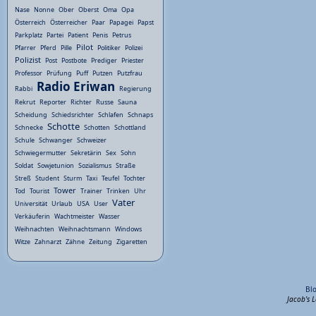
Nase
Nonne
Ober
Oberst
Oma
Opa
Österreich
Österreicher
Paar
Papagei
Papst
Parkplatz
Partei
Patient
Penis
Petrus
Pilot
Pfarrer
Pferd
Pille
Politiker
Polizei
Polizist
Post
Postbote
Prediger
Priester
Professor
Prüfung
Puff
Putzen
Putzfrau
Radio Eriwan
Rabbi
Regierung
Rekrut
Reporter
Richter
Russe
Sauna
Scheidung
Schiedsrichter
Schlafen
Schnaps
Schotte
Schnecke
Schotten
Schottland
Schule
Schwanger
Schweizer
Schwiegermutter
Sekretärin
Sex
Sohn
Soldat
Sowjetunion
Sozialismus
Straße
Streß
Student
Sturm
Taxi
Teufel
Tochter
Tower
Tod
Tourist
Trainer
Trinken
Uhr
Vater
Universität
Urlaub
USA
User
Verkäuferin
Wachtmeister
Wasser
Weihnachten
Weihnachtsmann
Windows
Witze
Zahnarzt
Zähne
Zeitung
Zigaretten
Bl
Jacob's 