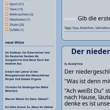
Sport
(21)
Tiere
(13)
Weihnachten
(3)
Gib die ers
Weisheiten
(1)
Zitate
(29)
Tags:
Opa
,
Mädchen
,
Sahnebo
Zufälle
(1)
neue Witze
Der niede
Ein Italiener, Ein Österreicher Und
Ein Deutscher Rauben Als
Gangstertrio Eine Bank Nach Der
Anderen Aus
By
Rudolf Faix
Der niedergeschl
Erklärt Der Lehrer In Der
Biologiestunde Den Menschlichen
"Was ist denn mit
Körper Und Dessen Organe
Christian Im Kindergarten Weint
"Ach weißt Du" 
Bitterlich.
nach Hause, läute,
Warum Weinst Du Denn, Kleiner?
denke es ist unse
Evi Sieht Immer Zu, Wenn Ihr Kleiner