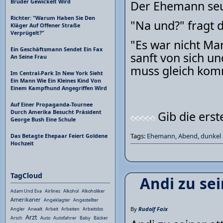
Bruder Gewickelt Wird
Der Ehemann seu
Richter: "Warum Haben Sie Den
"Na und?" fragt 
Kläger Auf Offener Straße
Verprügelt?"
"Es war nicht Ma
Ein Geschäftsmann Sendet Ein Fax
sanft von sich und
An Seine Frau
muss gleich komm
Im Central-Park In New York Sieht
Ein Mann Wie Ein Kleines Kind Von
Einem Kampfhund Angegriffen Wird
Auf Einer Propaganda-Tournee
Durch Amerika Besucht Präsident
Gib die ers
George Bush Eine Schule
Tags:
Ehemann
,
Abend
,
dunkel
Das Betagte Ehepaar Feiert Goldene
Hochzeit
TagCloud
Andi zu se
Adam Und Eva
Airlines
Alkohol
Alkoholiker
Amerikaner
Angeklagter
Angestellter
By
Rudolf Faix
Angler
Anwalt
Arbeit
Arbeiten
Arbeitslos
Arzt
Arsch
Auto
Autofahrer
Baby
Bäcker