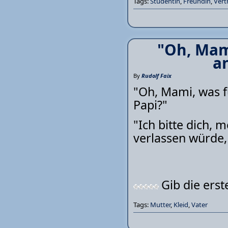
Tags:
Studentin
,
Freundin
,
Vert
"Oh, Mami
an
By
Rudolf Faix
"Oh, Mami, was fü
Papi?"
"Ich bitte dich, 
verlassen würde, 
Gib die ers
Tags:
Mutter
,
Kleid
,
Vater