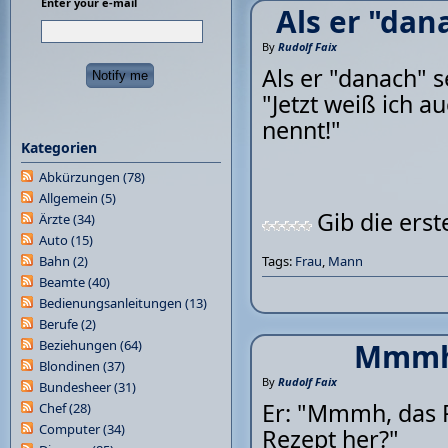
Enter your e-mail
Als er "dan
By
Rudolf Faix
Als er "danach" s
"Jetzt weiß ich 
nennt!"
Kategorien
Abkürzungen
(78)
Allgemein
(5)
Gib die ers
Ärzte
(34)
Auto
(15)
Bahn
(2)
Tags:
Frau
,
Mann
Beamte
(40)
Bedienungsanleitungen
(13)
Berufe
(2)
Beziehungen
(64)
Mmmh, 
Blondinen
(37)
By
Rudolf Faix
Bundesheer
(31)
Er: "Mmmh, das P
Chef
(28)
Computer
(34)
Rezept her?"