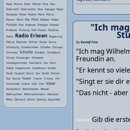
Nase
Nonne
Ober
Oberst
Oma
Opa
Österreich
Österreicher
Paar
Papagei
Papst
Parkplatz
Partei
Patient
Penis
Petrus
Pilot
Pfarrer
Pferd
Pille
Politiker
Polizei
"Ich mag
Polizist
Post
Postbote
Prediger
Priester
Professor
Prüfung
Puff
Putzen
Putzfrau
St
Radio Eriwan
Rabbi
Regierung
By
Rudolf Faix
Rekrut
Reporter
Richter
Russe
Sauna
Scheidung
Schiedsrichter
Schlafen
Schnaps
"Ich mag Wilhelm 
Schotte
Schnecke
Schotten
Schottland
Freundin an.
Schule
Schwanger
Schweizer
Schwiegermutter
Sekretärin
Sex
Sohn
"Er kennt so viel
Soldat
Sowjetunion
Sozialismus
Straße
Streß
Student
Sturm
Taxi
Teufel
Tochter
Tower
"Singt er sie dir 
Tod
Tourist
Trainer
Trinken
Uhr
Vater
Universität
Urlaub
USA
User
Verkäuferin
Wachtmeister
Wasser
"Das nicht - aber 
Weihnachten
Weihnachtsmann
Windows
Witze
Zahnarzt
Zähne
Zeitung
Zigaretten
Gib die ers