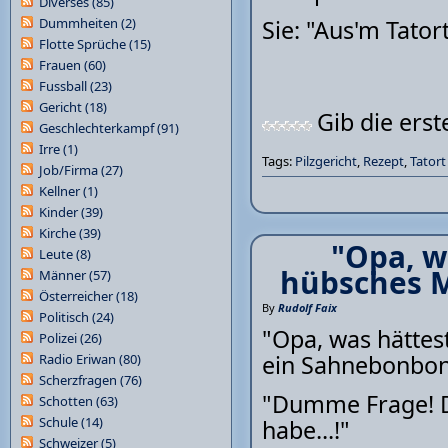
Diverses
(85)
Dummheiten
(2)
Sie: "Aus'm Tatort
Flotte Sprüche
(15)
Frauen
(60)
Fussball
(23)
Gericht
(18)
Gib die ers
Geschlechterkampf
(91)
Irre
(1)
Tags:
Pilzgericht
,
Rezept
,
Tatort
Job/Firma
(27)
Kellner
(1)
Kinder
(39)
Kirche
(39)
"Opa, w
Leute
(8)
hübsches 
Männer
(57)
Österreicher
(18)
By
Rudolf Faix
Politisch
(24)
"Opa, was hättes
Polizei
(26)
ein Sahnebonbon
Radio Eriwan
(80)
Scherzfragen
(76)
"Dumme Frage! D
Schotten
(63)
Schule
(14)
habe...!"
Schweizer
(5)