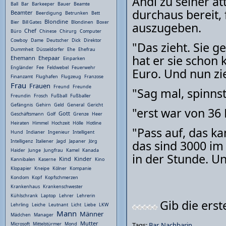
Andi zu seiner at
Ball
Bar
Barkeeper
Bauer
Beamte
durchaus bereit, 
Beamter
Beerdigung
Betrunken
Bett
Blondine
Bier
Bill Gates
Blondinen
Boxer
auszugeben.
Chef
Büro
Chinese
Chirurg
Computer
Cowboy
Dame
Deutscher
Dick
Direktor
"Das zieht. Sie g
Dummheit
Düsseldorfer
Ehe
Ehefrau
hat er sie schon
Ehemann
Ehepaar
Einparken
Engländer
Fee
Feldwebel
Feuerwehr
Euro. Und nun zi
Finanzamt
Flughafen
Flugzeug
Franzose
Frau
Frauen
Freund
Freunde
"Sag mal, spinnst
Freundin
Frosch
Fußball
Fußballer
Gefängnis
Gehirn
Geld
General
Gericht
"erst war von 36 Mi
Gott
Geschäftsmann
Golf
Grenze
Heer
Heiraten
Himmel
Hochzeit
Hölle
Hotline
"Pass auf, das ka
Hund
Indianer
Ingenieur
Intelligent
das sind 3000 im
Intelligenz
Italiener
Jagd
Japaner
Jörg
Haider
Junge
Jungfrau
Kamel
Kanada
in der Stunde. Und
Kind
Kinder
Kannibalen
Kaserne
Kino
Klopapier
Kneipe
Kölner
Kompanie
Kondom
Kopf
Kopfschmerzen
Krankenhaus
Krankenschwester
Kühlschrank
Laptop
Lehrer
Lehrerin
Gib die ers
Lehrling
Leiche
Leutnant
Licht
Liebe
LKW
Mann
Männer
Mädchen
Manager
Mutter
Tags:
Bar
,
Nachbarin
Microsoft
Mittelstürmer
Mond