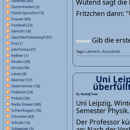
Wütend sagt die L
Diverses
(85)
Dummheiten
(2)
Fritzchen dann: 
Flotte Sprüche
(15)
Frauen
(60)
Fussball
(23)
Gericht
(18)
Geschlechterkampf
(91)
Gib die ers
Irre
(1)
Job/Firma
(27)
Tags:
Lehrerin
,
Ausschnitt
Kellner
(1)
Kinder
(39)
Kirche
(39)
Leute
(8)
Uni Lei
Männer
(57)
überfüll
Österreicher
(18)
Politisch
(24)
By
Rudolf Faix
Polizei
(26)
Uni Leipzig, Wint
Radio Eriwan
(80)
Semester Physik.
Scherzfragen
(76)
Schotten
(63)
Der Professor kü
Schule
(14)
an: Nach der Vor
Schweizer
(5)