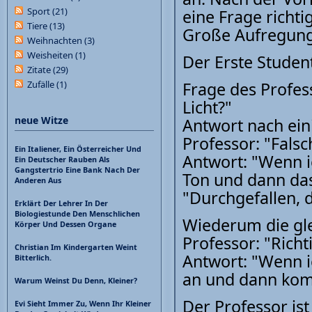
Sport
(21)
eine Frage richt
Tiere
(13)
Große Aufregung, 
Weihnachten
(3)
Weisheiten
(1)
Der Erste Studen
Zitate
(29)
Zufälle
(1)
Frage des Profess
Licht?"
neue Witze
Antwort nach ein
Professor: "Fals
Ein Italiener, Ein Österreicher Und
Antwort: "Wenn i
Ein Deutscher Rauben Als
Gangstertrio Eine Bank Nach Der
Ton und dann das 
Anderen Aus
"Durchgefallen, d
Erklärt Der Lehrer In Der
Biologiestunde Den Menschlichen
Wiederum die gle
Körper Und Dessen Organe
Professor: "Rich
Christian Im Kindergarten Weint
Antwort: "Wenn ic
Bitterlich.
an und dann kom
Warum Weinst Du Denn, Kleiner?
Der Professor ist
Evi Sieht Immer Zu, Wenn Ihr Kleiner