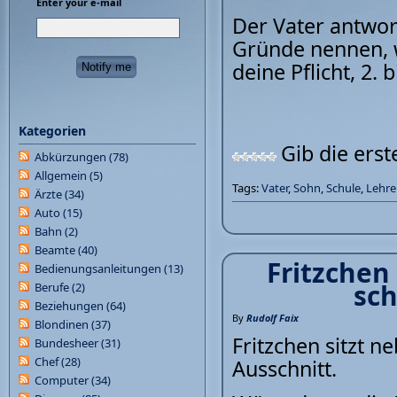
Enter your e-mail
Der Vater antwor
Gründe nennen, w
deine Pflicht, 2. 
Kategorien
Gib die ers
Abkürzungen
(78)
Allgemein
(5)
Tags:
Vater
,
Sohn
,
Schule
,
Lehre
Ärzte
(34)
Auto
(15)
Bahn
(2)
Beamte
(40)
Fritzchen
Bedienungsanleitungen
(13)
sch
Berufe
(2)
Beziehungen
(64)
By
Rudolf Faix
Blondinen
(37)
Fritzchen sitzt n
Bundesheer
(31)
Chef
(28)
Ausschnitt.
Computer
(34)