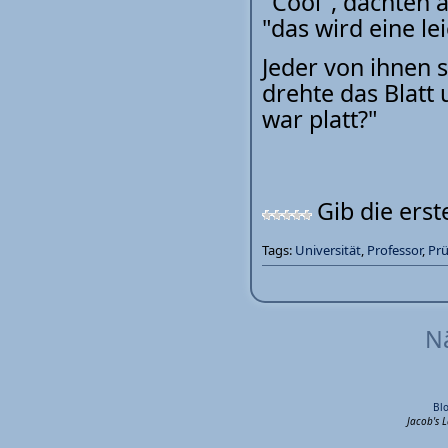
"Cool", dachten 
"das wird eine le
Jeder von ihnen 
drehte das Blatt 
war platt?"
Gib die ers
Tags:
Universität
,
Professor
,
Pr
Nä
Bl
Jacob's 