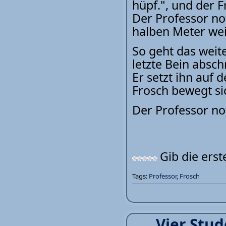
hüpf.", und der F
Der Professor not
halben Meter wei
So geht das weit
letzte Bein absch
Er setzt ihn auf 
Frosch bewegt sic
Der Professor not
Gib die ers
Tags:
Professor
,
Frosch
Vier Stud