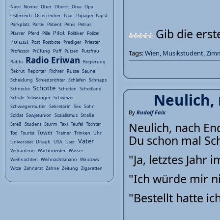
Nase
Nonne
Ober
Oberst
Oma
Opa
Österreich
Österreicher
Paar
Papagei
Papst
Parkplatz
Partei
Patient
Penis
Petrus
Gib die ers
Pilot
Pfarrer
Pferd
Pille
Politiker
Polizei
Polizist
Post
Postbote
Prediger
Priester
Professor
Prüfung
Puff
Putzen
Putzfrau
Tags:
Wien
,
Musikstudent
,
Zim
Radio Eriwan
Rabbi
Regierung
Rekrut
Reporter
Richter
Russe
Sauna
Scheidung
Schiedsrichter
Schlafen
Schnaps
Schotte
Schnecke
Schotten
Schottland
Neulich, 
Schule
Schwanger
Schweizer
Schwiegermutter
Sekretärin
Sex
Sohn
By
Rudolf Faix
Soldat
Sowjetunion
Sozialismus
Straße
Neulich, nach En
Streß
Student
Sturm
Taxi
Teufel
Tochter
Tower
Tod
Tourist
Trainer
Trinken
Uhr
Du schon mal Sc
Vater
Universität
Urlaub
USA
User
Verkäuferin
Wachtmeister
Wasser
"Ja, letztes Jahr 
Weihnachten
Weihnachtsmann
Windows
Witze
Zahnarzt
Zähne
Zeitung
Zigaretten
"Ich würde mir ni
"Bestellt hatte ic