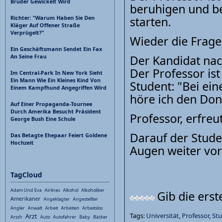
Bruder Gewickelt Wird
beruhigen und be
starten.
Richter: "Warum Haben Sie Den
Kläger Auf Offener Straße
Verprügelt?"
Wieder die Frage:
Ein Geschäftsmann Sendet Ein Fax
Der Kandidat nac
An Seine Frau
Der Professor is
Im Central-Park In New York Sieht
Ein Mann Wie Ein Kleines Kind Von
Student: "Bei ein
Einem Kampfhund Angegriffen Wird
höre ich den Don
Auf Einer Propaganda-Tournee
Durch Amerika Besucht Präsident
Professor, erfreut
George Bush Eine Schule
Darauf der Student
Das Betagte Ehepaar Feiert Goldene
Hochzeit
Augen weiter vorn
TagCloud
Adam Und Eva
Airlines
Alkohol
Alkoholiker
Gib die ers
Amerikaner
Angeklagter
Angestellter
Angler
Anwalt
Arbeit
Arbeiten
Arbeitslos
Tags:
Universität
,
Professor
,
St
Arzt
Arsch
Auto
Autofahrer
Baby
Bäcker