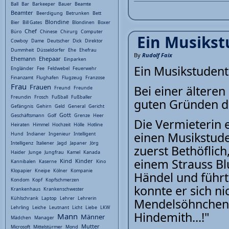
Ball
Bar
Barkeeper
Bauer
Beamte
Beamter
Beerdigung
Betrunken
Bett
Blondine
Bier
Bill Gates
Blondinen
Boxer
Chef
Büro
Chinese
Chirurg
Computer
Ein Musikst
Cowboy
Dame
Deutscher
Dick
Direktor
Dummheit
Düsseldorfer
Ehe
Ehefrau
By
Rudolf Faix
Ehemann
Ehepaar
Einparken
Ein Musikstudent
Engländer
Fee
Feldwebel
Feuerwehr
Finanzamt
Flughafen
Flugzeug
Franzose
Frau
Frauen
Bei einer älteren
Freund
Freunde
Freundin
Frosch
Fußball
Fußballer
guten Gründen d
Gefängnis
Gehirn
Geld
General
Gericht
Gott
Geschäftsmann
Golf
Grenze
Heer
Die Vermieterin e
Heiraten
Himmel
Hochzeit
Hölle
Hotline
einen Musikstude
Hund
Indianer
Ingenieur
Intelligent
Intelligenz
Italiener
Jagd
Japaner
Jörg
zuerst Bethöflich
Haider
Junge
Jungfrau
Kamel
Kanada
einem Strauss Bl
Kind
Kinder
Kannibalen
Kaserne
Kino
Klopapier
Kneipe
Kölner
Kompanie
Händel und führt
Kondom
Kopf
Kopfschmerzen
konnte er sich n
Krankenhaus
Krankenschwester
Kühlschrank
Laptop
Lehrer
Lehrerin
Mendelsöhnchen 
Lehrling
Leiche
Leutnant
Licht
Liebe
LKW
Hindemith...!"
Mann
Männer
Mädchen
Manager
Mutter
Microsoft
Mittelstürmer
Mond