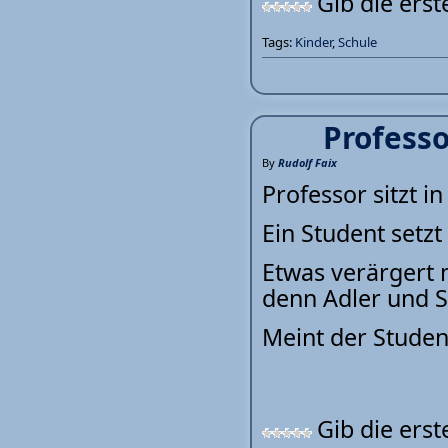
Gib die ers
Tags:
Kinder
,
Schule
Professo
By
Rudolf Faix
Professor sitzt i
Ein Student setz
Etwas verärgert m
denn Adler und S
Meint der Student:
Gib die ers