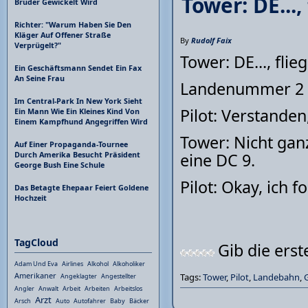
Tower: DE...
Bruder Gewickelt Wird
Richter: "Warum Haben Sie Den
Kläger Auf Offener Straße
By
Rudolf Faix
Verprügelt?"
Tower: DE..., fli
Ein Geschäftsmann Sendet Ein Fax
An Seine Frau
Landenummer 2 hi
Im Central-Park In New York Sieht
Pilot: Verstanden
Ein Mann Wie Ein Kleines Kind Von
Einem Kampfhund Angegriffen Wird
Tower: Nicht gan
Auf Einer Propaganda-Tournee
eine DC 9.
Durch Amerika Besucht Präsident
George Bush Eine Schule
Pilot: Okay, ich 
Das Betagte Ehepaar Feiert Goldene
Hochzeit
TagCloud
Gib die ers
Adam Und Eva
Airlines
Alkohol
Alkoholiker
Amerikaner
Tags:
Tower
,
Pilot
,
Landebahn
,
Angeklagter
Angestellter
Angler
Anwalt
Arbeit
Arbeiten
Arbeitslos
Arzt
Arsch
Auto
Autofahrer
Baby
Bäcker