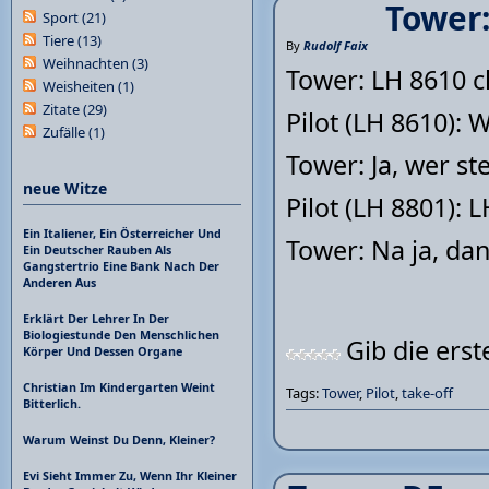
Tower:
Sport
(21)
Tiere
(13)
By
Rudolf Faix
Weihnachten
(3)
Tower: LH 8610 cl
Weisheiten
(1)
Zitate
(29)
Pilot (LH 8610): 
Zufälle
(1)
Tower: Ja, wer st
neue Witze
Pilot (LH 8801): 
Ein Italiener, Ein Österreicher Und
Tower: Na ja, dan
Ein Deutscher Rauben Als
Gangstertrio Eine Bank Nach Der
Anderen Aus
Erklärt Der Lehrer In Der
Biologiestunde Den Menschlichen
Gib die ers
Körper Und Dessen Organe
Christian Im Kindergarten Weint
Tags:
Tower
,
Pilot
,
take-off
Bitterlich.
Warum Weinst Du Denn, Kleiner?
Evi Sieht Immer Zu, Wenn Ihr Kleiner