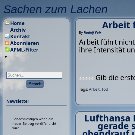
Sachen zum Lachen
Arbeit 
Home
Archiv
By
Rudolf Faix
Kontakt
Arbeit führt nic
Abonnieren
ihre Intensität u
APML-Filter
Gib die ers
Tags:
Arbeit
,
Tod
Newsletter
Lufthansa P
Benachrichtigen wenn ein
gerade 
neuer Beitrag veröffentlicht
wird.
obendrauf 