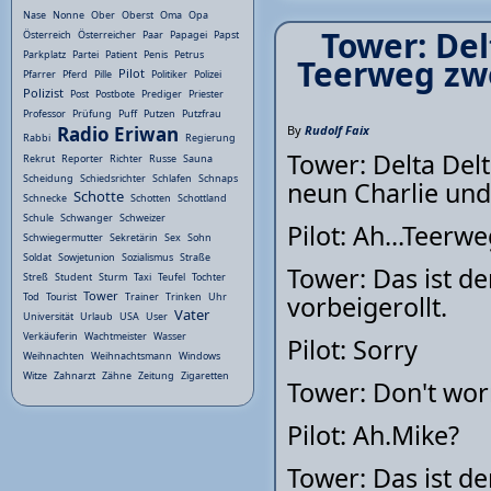
Nase
Nonne
Ober
Oberst
Oma
Opa
Tower: Del
Österreich
Österreicher
Paar
Papagei
Papst
Parkplatz
Partei
Patient
Penis
Petrus
Teerweg zw
Pilot
Pfarrer
Pferd
Pille
Politiker
Polizei
Polizist
Post
Postbote
Prediger
Priester
Professor
Prüfung
Puff
Putzen
Putzfrau
By
Rudolf Faix
Radio Eriwan
Rabbi
Regierung
Tower: Delta Delt
Rekrut
Reporter
Richter
Russe
Sauna
Scheidung
Schiedsrichter
Schlafen
Schnaps
neun Charlie un
Schotte
Schnecke
Schotten
Schottland
Schule
Schwanger
Schweizer
Pilot: Ah...Teerwe
Schwiegermutter
Sekretärin
Sex
Sohn
Soldat
Sowjetunion
Sozialismus
Straße
Tower: Das ist de
Streß
Student
Sturm
Taxi
Teufel
Tochter
Tower
vorbeigerollt.
Tod
Tourist
Trainer
Trinken
Uhr
Vater
Universität
Urlaub
USA
User
Verkäuferin
Wachtmeister
Wasser
Pilot: Sorry
Weihnachten
Weihnachtsmann
Windows
Witze
Zahnarzt
Zähne
Zeitung
Zigaretten
Tower: Don't wor
Pilot: Ah.Mike?
Tower: Das ist der