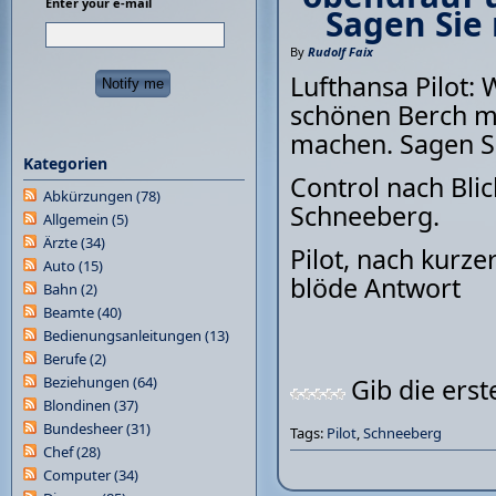
Enter your e-mail
Sagen Sie 
By
Rudolf Faix
Lufthansa Pilot: 
schönen Berch m
machen. Sagen Si
Kategorien
Control nach Bli
Abkürzungen
(78)
Schneeberg.
Allgemein
(5)
Ärzte
(34)
Pilot, nach kurze
Auto
(15)
blöde Antwort
Bahn
(2)
Beamte
(40)
Bedienungsanleitungen
(13)
Berufe
(2)
Beziehungen
(64)
Gib die ers
Blondinen
(37)
Bundesheer
(31)
Tags:
Pilot
,
Schneeberg
Chef
(28)
Computer
(34)