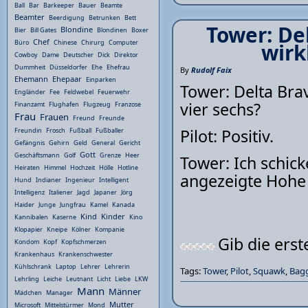
Ball
Bar
Barkeeper
Bauer
Beamte
Beamter
Beerdigung
Betrunken
Bett
Tower: Del
Blondine
Bier
Bill Gates
Blondinen
Boxer
Chef
Büro
Chinese
Chirurg
Computer
wirk
Cowboy
Dame
Deutscher
Dick
Direktor
Dummheit
Düsseldorfer
Ehe
Ehefrau
By
Rudolf Faix
Ehemann
Ehepaar
Einparken
Tower: Delta Brav
Engländer
Fee
Feldwebel
Feuerwehr
vier sechs?
Finanzamt
Flughafen
Flugzeug
Franzose
Frau
Frauen
Freund
Freunde
Pilot: Positiv.
Freundin
Frosch
Fußball
Fußballer
Gefängnis
Gehirn
Geld
General
Gericht
Gott
Geschäftsmann
Golf
Grenze
Heer
Tower: Ich schick
Heiraten
Himmel
Hochzeit
Hölle
Hotline
angezeigte Hohe
Hund
Indianer
Ingenieur
Intelligent
Intelligenz
Italiener
Jagd
Japaner
Jörg
Haider
Junge
Jungfrau
Kamel
Kanada
Kind
Kinder
Kannibalen
Kaserne
Kino
Klopapier
Kneipe
Kölner
Kompanie
Gib die ers
Kondom
Kopf
Kopfschmerzen
Krankenhaus
Krankenschwester
Kühlschrank
Laptop
Lehrer
Lehrerin
Tags:
Tower
,
Pilot
,
Squawk
,
Bag
Lehrling
Leiche
Leutnant
Licht
Liebe
LKW
Mann
Männer
Mädchen
Manager
Mutter
Microsoft
Mittelstürmer
Mond