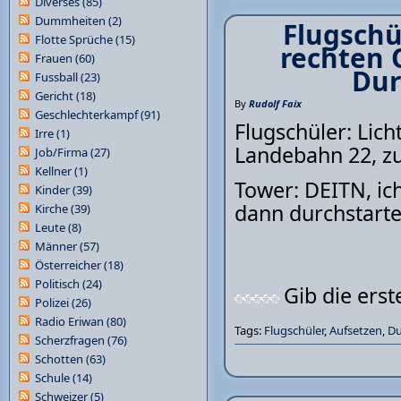
Diverses
(85)
Dummheiten
(2)
Flugschü
Flotte Sprüche
(15)
rechten 
Frauen
(60)
Dur
Fussball
(23)
Gericht
(18)
By
Rudolf Faix
Geschlechterkampf
(91)
Flugschüler: Lich
Irre
(1)
Landebahn 22, z
Job/Firma
(27)
Kellner
(1)
Tower: DEITN, ich
Kinder
(39)
dann durchstarte
Kirche
(39)
Leute
(8)
Männer
(57)
Österreicher
(18)
Politisch
(24)
Gib die ers
Polizei
(26)
Radio Eriwan
(80)
Tags:
Flugschüler
,
Aufsetzen
,
Du
Scherzfragen
(76)
Schotten
(63)
Schule
(14)
Schweizer
(5)