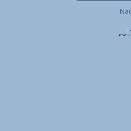
Näc
Bl
Jacob's 