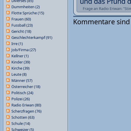
und das Pfund d
Diverses
(85)
Dummheiten
(2)
Frage an Radio Eriwan: "Sti
Flotte Sprüche
(15)
Frauen
(60)
Kommentare sind 
Fussball
(23)
Gericht
(18)
Geschlechterkampf
(91)
Irre
(1)
Job/Firma
(27)
Kellner
(1)
Kinder
(39)
Kirche
(39)
Leute
(8)
Männer
(57)
Österreicher
(18)
Politisch
(24)
Polizei
(26)
Radio Eriwan
(80)
Scherzfragen
(76)
Schotten
(63)
Schule
(14)
Schweizer
(5)