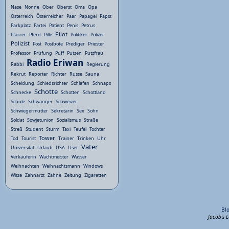
Nase
Nonne
Ober
Oberst
Oma
Opa
Österreich
Österreicher
Paar
Papagei
Papst
Parkplatz
Partei
Patient
Penis
Petrus
Pilot
Pfarrer
Pferd
Pille
Politiker
Polizei
Polizist
Post
Postbote
Prediger
Priester
Professor
Prüfung
Puff
Putzen
Putzfrau
Radio Eriwan
Rabbi
Regierung
Rekrut
Reporter
Richter
Russe
Sauna
Scheidung
Schiedsrichter
Schlafen
Schnaps
Schotte
Schnecke
Schotten
Schottland
Schule
Schwanger
Schweizer
Schwiegermutter
Sekretärin
Sex
Sohn
Soldat
Sowjetunion
Sozialismus
Straße
Streß
Student
Sturm
Taxi
Teufel
Tochter
Tower
Tod
Tourist
Trainer
Trinken
Uhr
Vater
Universität
Urlaub
USA
User
Verkäuferin
Wachtmeister
Wasser
Weihnachten
Weihnachtsmann
Windows
Witze
Zahnarzt
Zähne
Zeitung
Zigaretten
Bl
Jacob's 