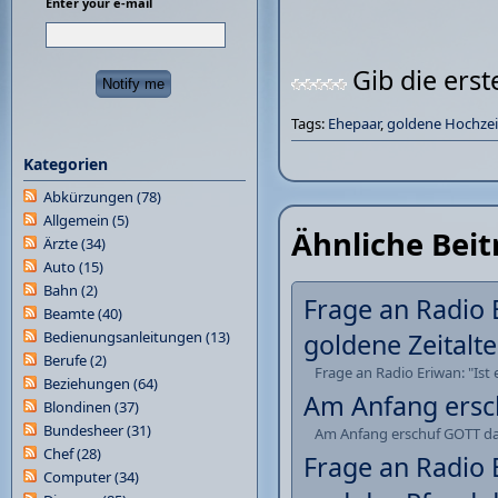
Enter your e-mail
Gib die ers
Tags:
Ehepaar
,
goldene Hochzei
Kategorien
Abkürzungen
(78)
Allgemein
(5)
Ähnliche Beit
Ärzte
(34)
Auto
(15)
Bahn
(2)
Frage an Radio E
Beamte
(40)
Bedienungsanleitungen
(13)
goldene Zeitalt
Berufe
(2)
Frage an Radio Eriwan: "Ist
Beziehungen
(64)
Am Anfang ersch
Blondinen
(37)
Bundesheer
(31)
Am Anfang erschuf GOTT das 
Chef
(28)
Frage an Radio E
Computer
(34)