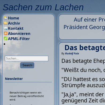
Sachen zum Lachen
Home
Auf einer P
Archiv
Präsident Georg
Kontakt
Abonnieren
APML-Filter
Das betagte
By
Rudolf Faix
Das betagte Ehep
"Weißt du noch, d
"DU hattest es so 
Newsletter
Strümpfe auszuzi
"Ja,ja", meint de
Benachrichtigen wenn ein
neuer Beitrag veröffentlicht
genügend Zeit dir
wird.