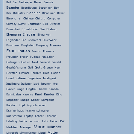
Ball
Bar
Barkeeper
Bauer
Beamte
Beamter
Beerdigung
Betrunken
Bett
Blondine
Bier
Bill Gates
Blondinen
Boxer
Chef
Büro
Chinese
Chirurg
Computer
Cowboy
Dame
Deutscher
Dick
Direktor
Dummheit
Düsseldorfer
Ehe
Ehefrau
Ehemann
Ehepaar
Einparken
Engländer
Fee
Feldwebel
Feuerwehr
Finanzamt
Flughafen
Flugzeug
Franzose
Frau
Frauen
Freund
Freunde
Freundin
Frosch
Fußball
Fußballer
Gefängnis
Gehirn
Geld
General
Gericht
Gott
Geschäftsmann
Golf
Grenze
Heer
Heiraten
Himmel
Hochzeit
Hölle
Hotline
Hund
Indianer
Ingenieur
Intelligent
Intelligenz
Italiener
Jagd
Japaner
Jörg
Haider
Junge
Jungfrau
Kamel
Kanada
Kind
Kinder
Kannibalen
Kaserne
Kino
Klopapier
Kneipe
Kölner
Kompanie
Kondom
Kopf
Kopfschmerzen
Krankenhaus
Krankenschwester
Kühlschrank
Laptop
Lehrer
Lehrerin
Lehrling
Leiche
Leutnant
Licht
Liebe
LKW
Mann
Männer
Mädchen
Manager
Mutter
Microsoft
Mittelstürmer
Mond