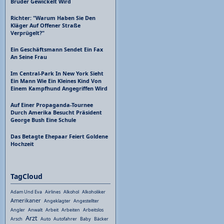
Bruder Gewickelt Wird
Richter: "Warum Haben Sie Den
Kläger Auf Offener Straße
Verprügelt?"
Ein Geschäftsmann Sendet Ein Fax
An Seine Frau
Im Central-Park In New York Sieht
Ein Mann Wie Ein Kleines Kind Von
Einem Kampfhund Angegriffen Wird
Auf Einer Propaganda-Tournee
Durch Amerika Besucht Präsident
George Bush Eine Schule
Das Betagte Ehepaar Feiert Goldene
Hochzeit
TagCloud
Adam Und Eva
Airlines
Alkohol
Alkoholiker
Amerikaner
Angeklagter
Angestellter
Angler
Anwalt
Arbeit
Arbeiten
Arbeitslos
Arzt
Arsch
Auto
Autofahrer
Baby
Bäcker