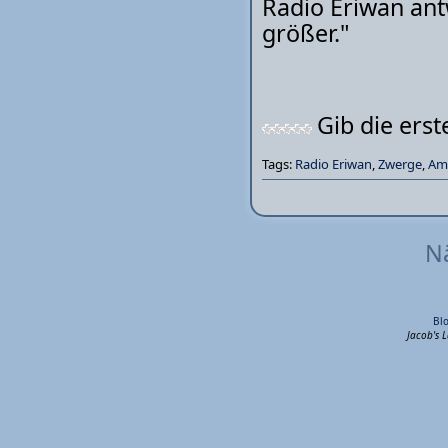
Radio Eriwan antw
größer."
Gib die ers
Tags:
Radio Eriwan
,
Zwerge
,
Am
Nä
Bl
Jacob's 