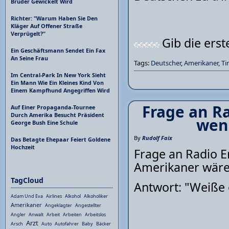
Bruder Gewickelt Wird
Richter: "Warum Haben Sie Den
Kläger Auf Offener Straße
Verprügelt?"
Gib die ers
Ein Geschäftsmann Sendet Ein Fax
An Seine Frau
Tags:
Deutscher
,
Amerikaner
,
Ti
Im Central-Park In New York Sieht
Ein Mann Wie Ein Kleines Kind Von
Einem Kampfhund Angegriffen Wird
Frage an Ra
Auf Einer Propaganda-Tournee
Durch Amerika Besucht Präsident
wen
George Bush Eine Schule
By
Rudolf Faix
Das Betagte Ehepaar Feiert Goldene
Hochzeit
Frage an Radio E
Amerikaner wäre
TagCloud
Antwort: "Weiße
Adam Und Eva
Airlines
Alkohol
Alkoholiker
Amerikaner
Angeklagter
Angestellter
Angler
Anwalt
Arbeit
Arbeiten
Arbeitslos
Arzt
Arsch
Auto
Autofahrer
Baby
Bäcker