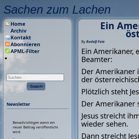
Sachen zum Lachen
Ein Amer
Home
Archiv
ös
Kontakt
By
Rudolf Faix
Abonnieren
Ein Amerikaner, 
APML-Filter
Beamter:
Der Amerikaner is
der österreichis
Plötzlich steht Je
Der Amerikaner s
Newsletter
Jesus streicht i
wieder sehen.
Benachrichtigen wenn ein
neuer Beitrag veröffentlicht
wird.
Dann streicht Je