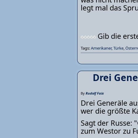
legt mal das Spr
Gib die ers
Tags:
Amerikaner
,
Türke
,
Österr
Drei Gene
By
Rudolf Faix
Drei Generäle au
wer die größte K
Sagt der Russe: 
zum Westor zu Fu