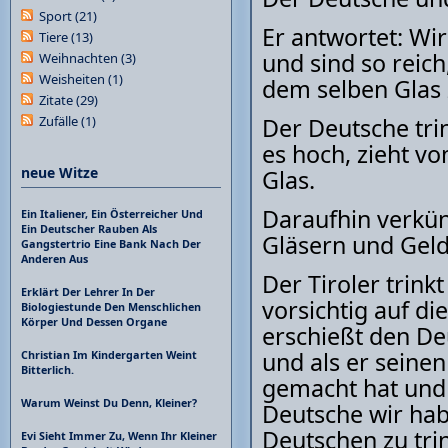
Sport
(21)
Er antwortet: Wi
Tiere
(13)
und sind so reich
Weihnachten
(3)
Weisheiten
(1)
dem selben Glas 
Zitate
(29)
Zufälle
(1)
Der Deutsche trin
es hoch, zieht v
neue Witze
Glas.
Daraufhin verkünd
Ein Italiener, Ein Österreicher Und
Ein Deutscher Rauben Als
Gläsern und Geld
Gangstertrio Eine Bank Nach Der
Anderen Aus
Der Tiroler trinkt
Erklärt Der Lehrer In Der
vorsichtig auf d
Biologiestunde Den Menschlichen
Körper Und Dessen Organe
erschießt den De
und als er seine
Christian Im Kindergarten Weint
Bitterlich.
gemacht hat und d
Warum Weinst Du Denn, Kleiner?
Deutsche wir hab
Deutschen zu tri
Evi Sieht Immer Zu, Wenn Ihr Kleiner