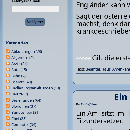
Enter your e-mail
Engländer kann 
Sagt der österre
machst, denk dar
krankgeschrieben
Kategorien
Abkürzungen
(78)
Gib die ers
Allgemein
(5)
Ärzte
(34)
Tags:
Beamter
,
Jesus
,
Amerikane
Auto
(15)
Bahn
(2)
Beamte
(40)
Bedienungsanleitungen
(13)
Ein
Berufe
(2)
Beziehungen
(64)
By
Rudolf Faix
Blondinen
(37)
Ein Ami sitzt im 
Bundesheer
(31)
Chef
(28)
Filzuntersetzer.
Computer
(34)