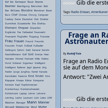
Gib die ers
Ball
Bar
Barkeeper
Bauer
Beamte
Beamter
Beerdigung
Betrunken
Bett
Blondine
Bier
Bill Gates
Blondinen
Boxer
Tags:
Radio Eriwan
,
Amerikaner
Chef
Büro
Chinese
Chirurg
Computer
Cowboy
Dame
Deutscher
Dick
Direktor
Dummheit
Düsseldorfer
Ehe
Ehefrau
Ehemann
Ehepaar
Einparken
Frage an R
Engländer
Fee
Feldwebel
Feuerwehr
Finanzamt
Flughafen
Flugzeug
Franzose
Astronauten
Frau
Frauen
Freund
Freunde
Freundin
Frosch
Fußball
Fußballer
Gefängnis
Gehirn
Geld
General
Gericht
By
Rudolf Faix
Gott
Geschäftsmann
Golf
Grenze
Heer
Frage an Radio 
Heiraten
Himmel
Hochzeit
Hölle
Hotline
Hund
Indianer
Ingenieur
Intelligent
sie auf dem Mond
Intelligenz
Italiener
Jagd
Japaner
Jörg
Haider
Junge
Jungfrau
Kamel
Kanada
Antwort: "Zwei A
Kind
Kinder
Kannibalen
Kaserne
Kino
Klopapier
Kneipe
Kölner
Kompanie
Kondom
Kopf
Kopfschmerzen
Krankenhaus
Krankenschwester
Kühlschrank
Laptop
Lehrer
Lehrerin
Gib die ers
Lehrling
Leiche
Leutnant
Licht
Liebe
LKW
Mann
Männer
Mädchen
Manager
Mutter
Microsoft
Mittelstürmer
Mond