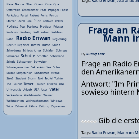
Tags:
Radio Eriwan
,
Astronaute
Nase
Nonne
Ober
Oberst
Oma
Opa
Österreich
Österreicher
Paar
Papagei
Papst
Parkplatz
Partei
Patient
Penis
Petrus
Pilot
Pfarrer
Pferd
Pille
Politiker
Polizei
Frage an R
Polizist
Post
Postbote
Prediger
Priester
Professor
Prüfung
Puff
Putzen
Putzfrau
Mann i
Radio Eriwan
Rabbi
Regierung
Rekrut
Reporter
Richter
Russe
Sauna
Scheidung
Schiedsrichter
Schlafen
Schnaps
By
Rudolf Faix
Schotte
Schnecke
Schotten
Schottland
Frage an Radio E
Schule
Schwanger
Schweizer
Schwiegermutter
Sekretärin
Sex
Sohn
den Amerikanern
Soldat
Sowjetunion
Sozialismus
Straße
Streß
Student
Sturm
Taxi
Teufel
Tochter
Antwort: "Im Prin
Tower
Tod
Tourist
Trainer
Trinken
Uhr
Vater
sowieso hintern
Universität
Urlaub
USA
User
Verkäuferin
Wachtmeister
Wasser
Weihnachten
Weihnachtsmann
Windows
Witze
Zahnarzt
Zähne
Zeitung
Zigaretten
Gib die ers
Tags:
Radio Eriwan
,
Mann im M