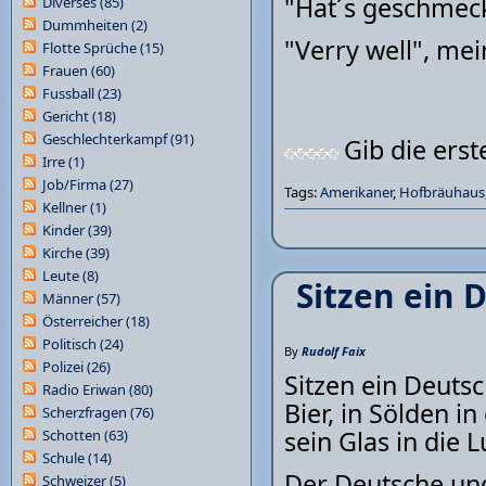
"Hat´s geschmeckt
Diverses
(85)
Dummheiten
(2)
"Verry well", mei
Flotte Sprüche
(15)
Frauen
(60)
Fussball
(23)
Gericht
(18)
Geschlechterkampf
(91)
Gib die ers
Irre
(1)
Job/Firma
(27)
Tags:
Amerikaner
,
Hofbräuhaus
Kellner
(1)
Kinder
(39)
Kirche
(39)
Leute
(8)
Sitzen ein 
Männer
(57)
Österreicher
(18)
Politisch
(24)
By
Rudolf Faix
Polizei
(26)
Sitzen ein Deutsc
Radio Eriwan
(80)
Bier, in Sölden in
Scherzfragen
(76)
sein Glas in die L
Schotten
(63)
Schule
(14)
Der Deutsche und
Schweizer
(5)